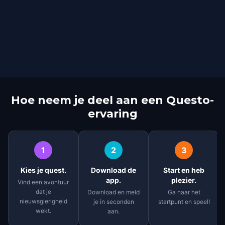
Hoe neem je deel aan een Questo-
ervaring
1
2
3
Kies je quest.
Download de
Start en heb
app.
plezier.
Vind een avontuur
dat je
Download en meld
Ga naar het
nieuwsgierigheid
je in seconden
startpunt en speel!
wekt.
aan.