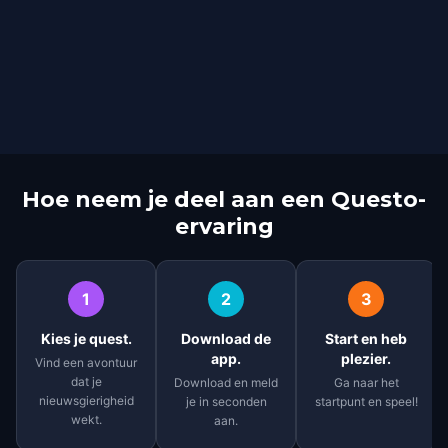
Hoe neem je deel aan een Questo-
ervaring
1
2
3
Kies je quest.
Download de
Start en heb
app.
plezier.
Vind een avontuur
dat je
Download en meld
Ga naar het
nieuwsgierigheid
je in seconden
startpunt en speel!
wekt.
aan.