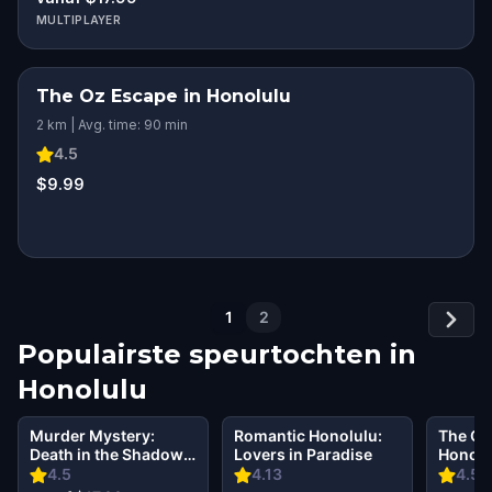
MULTIPLAYER
The Oz Escape in Honolulu
2 km | Avg. time: 90 min
4.5
$9.99
1
2
Populairste speurtochten in
Honolulu
Murder Mystery:
Romantic Honolulu:
The Oz
Death in the Shadows
Lovers in Paradise
Honolu
in Waikiki, Honolulu
4.5
4.13
4.5