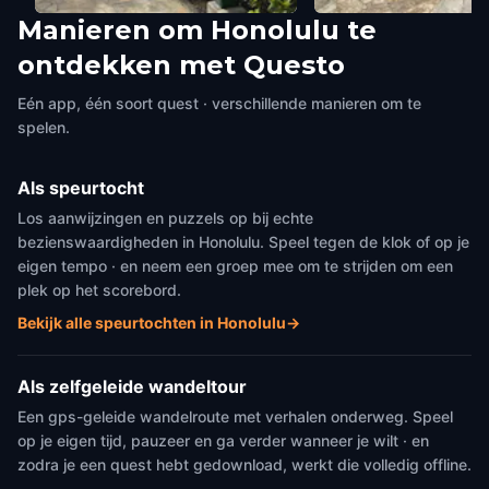
Manieren om Honolulu te
Helumoa
Ukulele Store
ontdekken met Questo
Honolulu
,
United States of America
Honolulu
,
United States o
Eén app, één soort quest · verschillende manieren om te
spelen.
Als speurtocht
Los aanwijzingen en puzzels op bij echte
bezienswaardigheden in Honolulu. Speel tegen de klok of op je
eigen tempo · en neem een groep mee om te strijden om een
plek op het scorebord.
Bekijk alle speurtochten in Honolulu
→
Als zelfgeleide wandeltour
Een gps-geleide wandelroute met verhalen onderweg. Speel
op je eigen tijd, pauzeer en ga verder wanneer je wilt · en
zodra je een quest hebt gedownload, werkt die volledig offline.