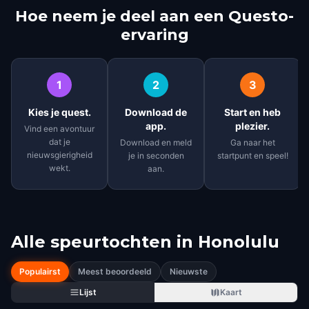
Hoe neem je deel aan een Questo-
ervaring
1
2
3
Kies je quest.
Download de
Start en heb
app.
plezier.
Vind een avontuur
dat je
Download en meld
Ga naar het
nieuwsgierigheid
je in seconden
startpunt en speel!
wekt.
aan.
Alle speurtochten in
Honolulu
Populairst
Meest beoordeeld
Nieuwste
Lijst
Kaart