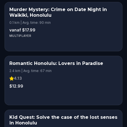
Murder Mystery: Crime on Date Night in
Waikiki, Honolulu
0.1 km | Avg. time: 90 min
vanaf $17.99
MULTIPLAYER
Romantic Honolulu: Lovers in Paradise
ROMANTIC ADVENTURE
2.4 km | Avg. time: 67 min
4.13
$12.99
Kid Quest: Solve the case of the lost senses
in Honolulu