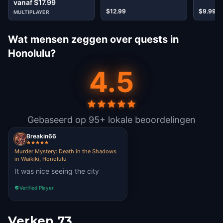
vanaf $17.99
$12.99
$9.99
MULTIPLAYER
Wat mensen zeggen over quests in
Honolulu?
4.5
Gebaseerd op 95+ lokale beoordelingen
Breakin66
Murder Mystery: Death in the Shadows
in Waikiki, Honolulu
It was nice seeing the city
Verified Player
Verken 73