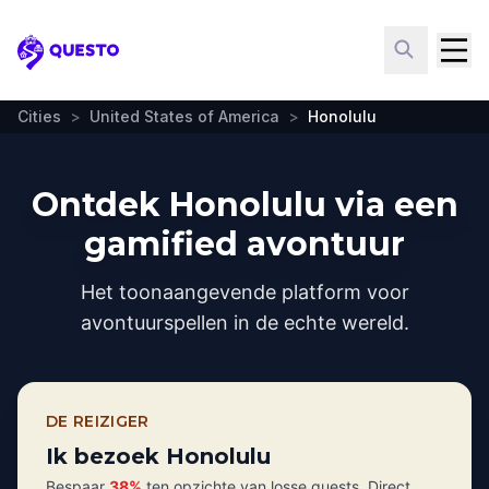
Questo
Cities
>
United States of America
>
Honolulu
Ontdek Honolulu via een
gamified avontuur
Het toonaangevende platform voor
avontuurspellen in de echte wereld.
DE REIZIGER
Ik bezoek Honolulu
Bespaar
38%
ten opzichte van losse quests. Direct