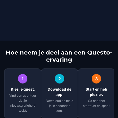
Hoe neem je deel aan een Questo-
ervaring
1
2
3
Kies je quest.
Download de
Start en heb
app.
plezier.
Vind een avontuur
dat je
Download en meld
Ga naar het
nieuwsgierigheid
je in seconden
startpunt en speel!
wekt.
aan.