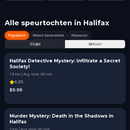
Alle speurtochten in
Halifax
Populairst
Meest beoordeeld
Nieuwste
Lijst
Kaart
Halifax Detective Mystery: Infiltrate a Secret
Society!
1.9 km | Avg. time: 90 min
4.25
$9.99
Murder Mystery: Death in the Shadows in
Halifax
2 km | Avg. time: 90 min