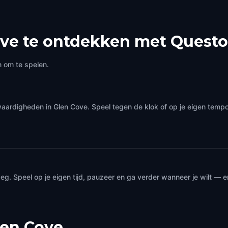
ou don’t get anything it’s just
bout having fun.
ve te ontdekken met Questo
 om te spelen.
waardigheden in Glen Cove. Speel tegen de klok of op je eigen tem
. Speel op je eigen tijd, pauzeer en ga verder wanneer je wilt — 
len Cove