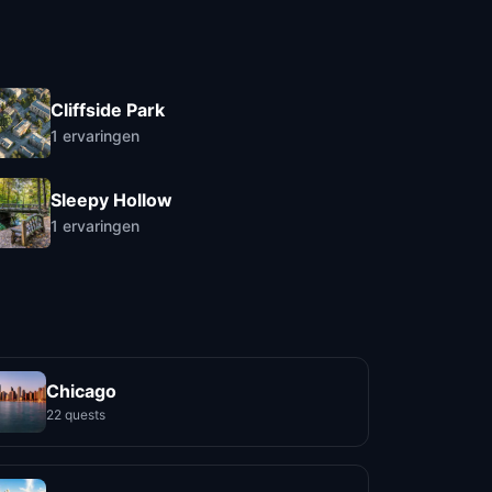
Cliffside Park
1
ervaringen
Sleepy Hollow
1
ervaringen
Chicago
22 quests