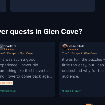
r quests in Glen Cove?
Charlette
Jesse Pilnik
he Oz Escape in Glen Cove
The Oz Escape in Glen Cove
his was such a good
it was fun. the puzzles 
xperience. I never did
little too easy, but I can
omething like this! I love this,
understand why for the
nd I love to come back again
audience.
 You should come if you
ead more
ever dead.! With my family
Verified Player
Verified Player
e figured out everything and
veryone is included and I
ven got to help. Be upset if