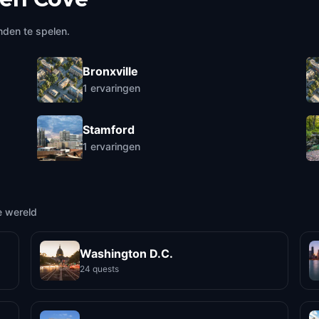
nden te spelen.
Bronxville
1
ervaringen
Stamford
1
ervaringen
e wereld
Washington D.C.
24 quests