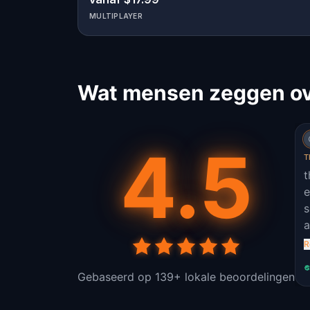
MULTIPLAYER
Wat mensen zeggen ove
4.5
T
t
e
s
a
.
R
n
w
Gebaseerd op 139+ lokale beoordelingen
e
e