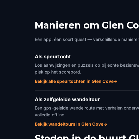
y
a
Manieren om Glen Co
Eén app, één soort quest — verschillende manieren
Als speurtocht
Los aanwijzingen en puzzels op bij echte beziens
plek op het scorebord.
Bekijk alle speurtochten in Glen Cove
→
Als zelfgeleide wandeltour
Een gps-geleide wandelroute met verhalen onderweg
volledig offline.
Bekijk wandeltours in Glen Cove
→
Steden in de buurt
G