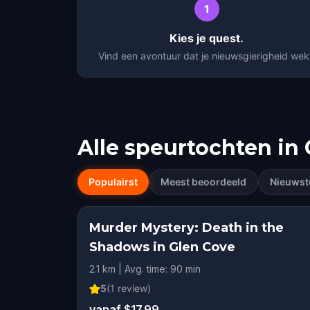
1
Kies je quest.
Vind een avontuur dat je nieuwsgierigheid wek
Alle speurtochten in
Populairst
Meest beoordeeld
Nieuwst
Murder Mystery: Death in the
Shadows in Glen Cove
2.1 km | Avg. time: 90 min
5
(
1
review)
vanaf $17.99