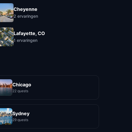
Cheyenne
2
ervaringen
Lafayette, CO
1
ervaringen
Chicago
22 quests
Sydney
29 quests