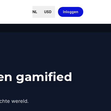
NL
USD
Inloggen
een gamified
chte wereld.