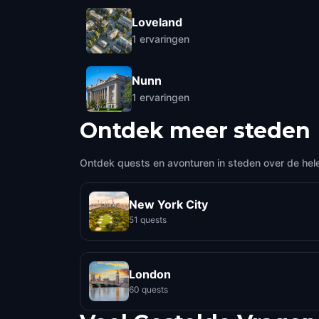
Loveland
1
ervaringen
Nunn
1
ervaringen
Ontdek meer steden
Ontdek quests en avonturen in steden over de hel
New York City
51 quests
London
60 quests