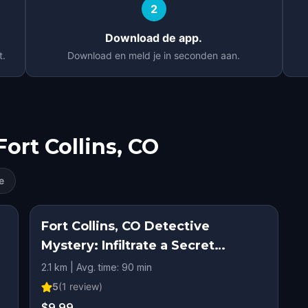
2
Download de app.
t.
Download en meld je in seconden aan.
Fort Collins, CO
e
Fort Collins, CO Detective
Mystery: Infiltrate a Secret
Society!
2.1 km | Avg. time: 90 min
5
(
1
review)
$9.99