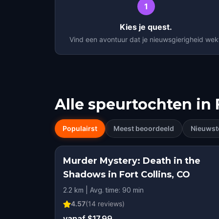
1
Kies je quest.
Vind een avontuur dat je nieuwsgierigheid wek
Alle speurtochten in
Populairst
Meest beoordeeld
Nieuwst
Murder Mystery: Death in the
Shadows in Fort Collins, CO
2.2 km | Avg. time: 90 min
4.57
(
14
reviews)
vanaf $17.99