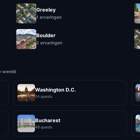
Greeley
1
ervaringen
Boulder
2
ervaringen
e wereld
Washington D.C.
24 quests
Bucharest
48 quests