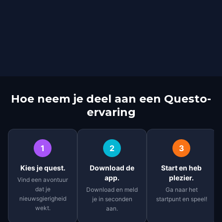
Hoe neem je deel aan een Questo-
ervaring
1
2
3
Kies je quest.
Download de
Start en heb
app.
plezier.
Vind een avontuur
dat je
Download en meld
Ga naar het
nieuwsgierigheid
je in seconden
startpunt en speel!
wekt.
aan.