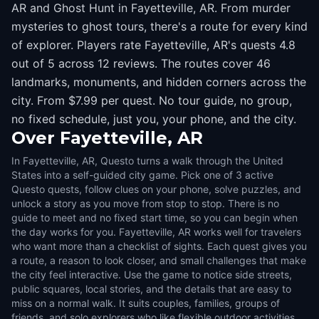
AR and Ghost Hunt in Fayetteville, AR. From murder
mysteries to ghost tours, there's a route for every kind
of explorer. Players rate Fayetteville, AR's quests 4.8
out of 5 across 12 reviews. The routes cover 46
landmarks, monuments, and hidden corners across the
city. From $7.99 per quest. No tour guide, no group,
no fixed schedule, just you, your phone, and the city.
Over
Fayetteville, AR
In Fayetteville, AR, Questo turns a walk through the United
States into a self-guided city game. Pick one of 3 active
Questo quests, follow clues on your phone, solve puzzles, and
unlock a story as you move from stop to stop. There is no
guide to meet and no fixed start time, so you can begin when
the day works for you. Fayetteville, AR works well for travelers
who want more than a checklist of sights. Each quest gives you
a route, a reason to look closer, and small challenges that make
the city feel interactive. Use the game to notice side streets,
public squares, local stories, and the details that are easy to
miss on a normal walk. It suits couples, families, groups of
friends, and solo explorers who like flexible outdoor activities.