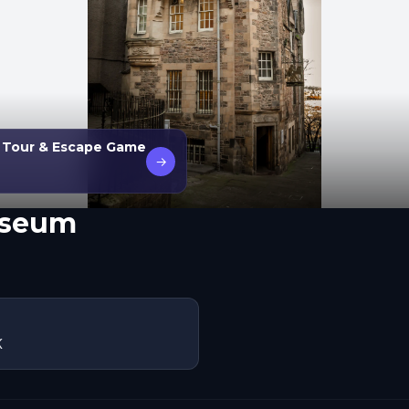
g Tour & Escape Game
→
useum
K