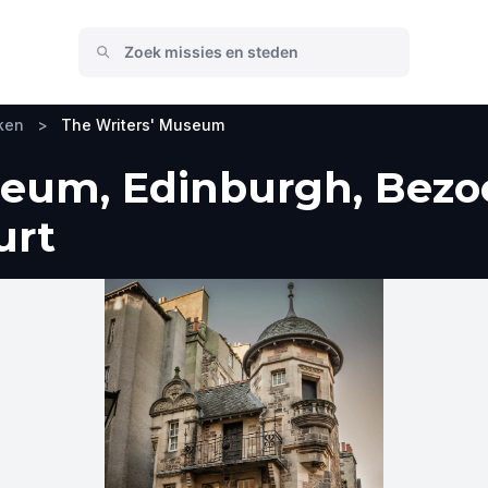
ken
>
The Writers' Museum
seum, Edinburgh, Bezo
urt