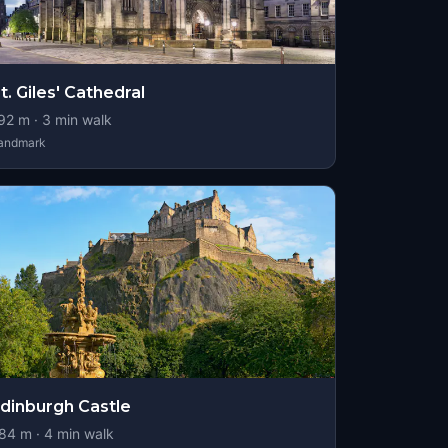
t. Giles' Cathedral
92
m ·
3
min walk
andmark
dinburgh Castle
84
m ·
4
min walk