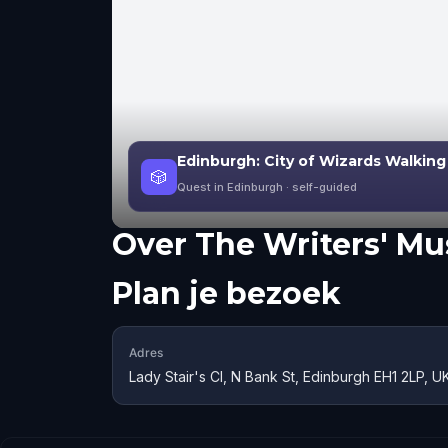
Edinburgh: City of Wizards Walkin
🎲
Quest in Edinburgh
· self-guided
Over
The Writers' M
Plan je bezoek
Adres
Lady Stair's Cl, N Bank St, Edinburgh EH1 2LP, U