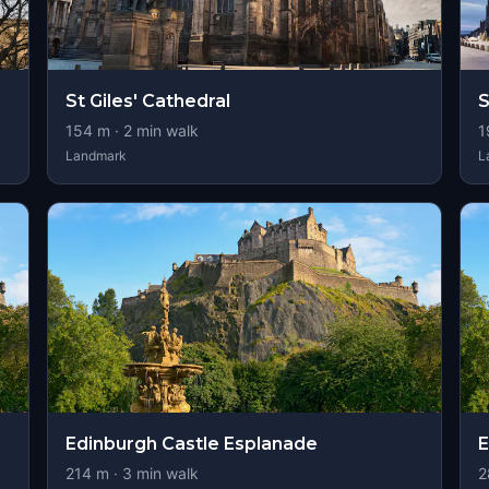
St Giles' Cathedral
S
154
m ·
2
min walk
1
Landmark
L
Edinburgh Castle Esplanade
E
214
m ·
3
min walk
2