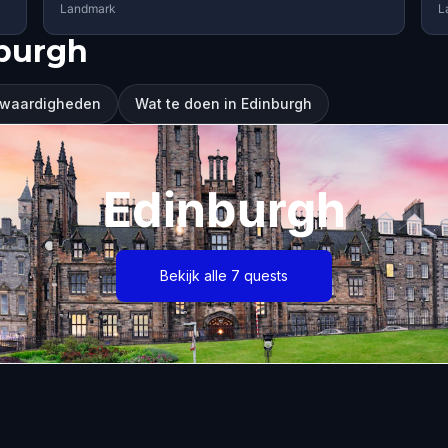
Landmark
L
burgh
swaardigheden
Wat te doen in Edinburgh
Edinburgh
Bekijk alle 7 quests