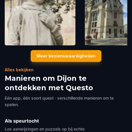
The Philippe le Bon statue
Hôtel des Postes de D
Meer bezienswaardigheden
Dijon
,
France
Dijon
,
France
Alles bekijken
Manieren om Dijon te
ontdekken met Questo
Eén app, één soort quest · verschillende manieren om te
spelen.
Als speurtocht
Los aanwijzingen en puzzels op bij echte