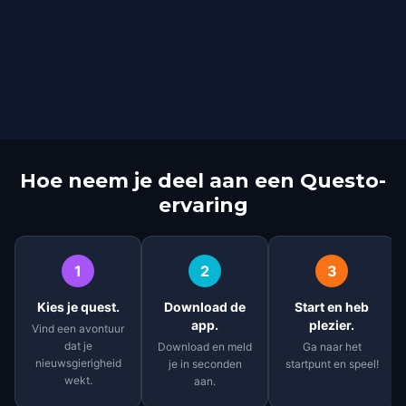
Hoe neem je deel aan een Questo-
ervaring
1
2
3
Kies je quest.
Download de
Start en heb
app.
plezier.
Vind een avontuur
dat je
Download en meld
Ga naar het
nieuwsgierigheid
je in seconden
startpunt en speel!
wekt.
aan.