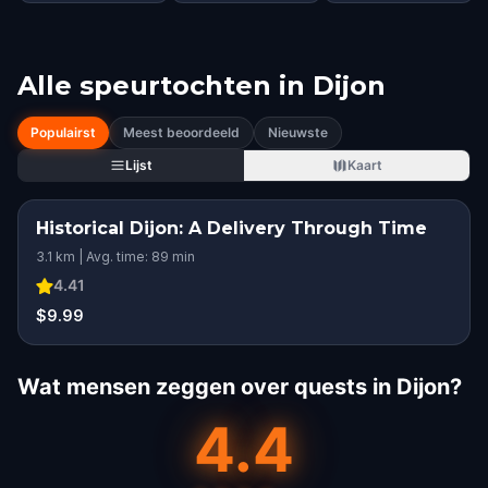
Alle speurtochten in
Dijon
Populairst
Meest beoordeeld
Nieuwste
Lijst
Kaart
Historical Dijon: A Delivery Through Time
3.1 km | Avg. time: 89 min
4.41
$9.99
Wat mensen zeggen over quests in Dijon?
4.4