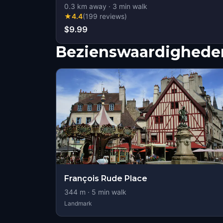
0.3
km away
·
3
min walk
★
4.4
(
199
reviews
)
$9.99
Bezienswaardigheden
François Rude Place
344
m ·
5
min walk
Landmark