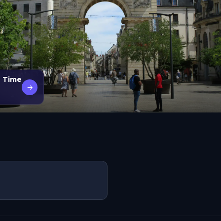
h Time
→