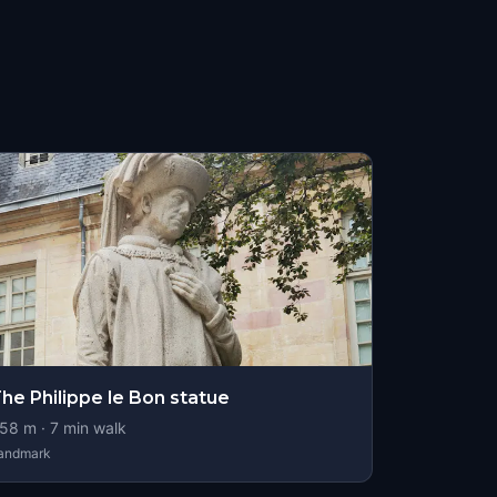
he Philippe le Bon statue
58
m ·
7
min walk
andmark