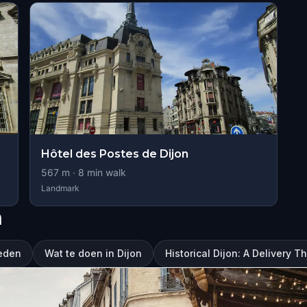
Hôtel des Postes de Dijon
567
m ·
8
min walk
Landmark
n
eden
Wat te doen in Dijon
Historical Dijon: A Delivery 