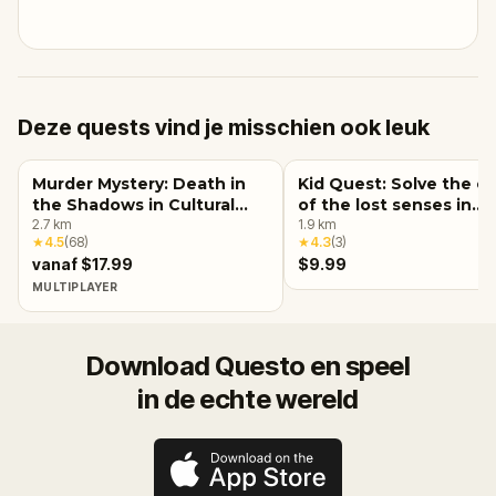
Deze quests vind je misschien ook leuk
Murder Mystery: Death in
Kid Quest: Solve the c
the Shadows in Cultural
of the lost senses in
Center, Detroit
2.7
km
Detroit
1.9
km
★
4.5
(
68
)
★
4.3
(
3
)
vanaf $17.99
$9.99
MULTIPLAYER
Download Questo en speel
in de echte wereld