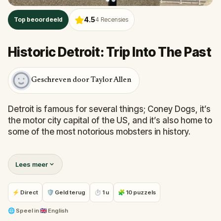
4.5
Top beoordeeld
4
Recensies
Historic Detroit: Trip Into The Past
Geschreven door Taylor Allen
Detroit is famous for several things; Coney Dogs, it’s
the motor city capital of the US, and it’s also home to
some of the most notorious mobsters in history.
From its art deco skyscrapers to its very own
Lees meer
stadium and an impressive bronze mascot, a trip to
Detroit has more stories to tell than most cities in the
states.
⚡ Direct
🛡 Geld terug
⏱ 1 u
🧩 10 puzzels
Will you walk the streets of Detroit and learn its
🌐
Speel in
🇬🇧 English