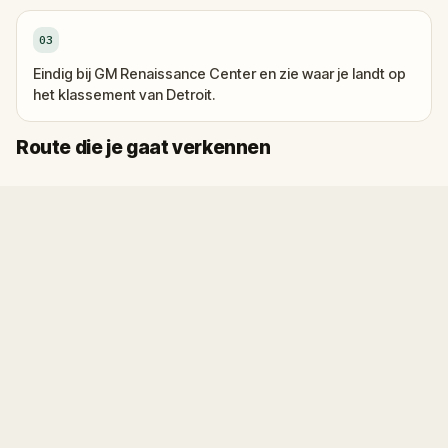
03
Eindig bij GM Renaissance Center en zie waar je landt op
het klassement van Detroit.
Start
Finish
Route die je gaat verkennen