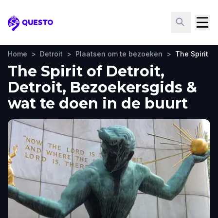
Questo
Home
>
Detroit
>
Plaatsen om te bezoeken
>
The Spirit of
The Spirit of Detroit,
Detroit, Bezoekersgids &
wat te doen in de buurt