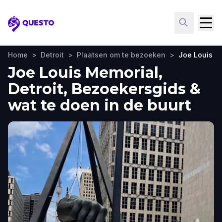
Questo
Home
>
Detroit
>
Plaatsen om te bezoeken
>
Joe Louis M
Joe Louis Memorial,
Detroit, Bezoekersgids &
wat te doen in de buurt