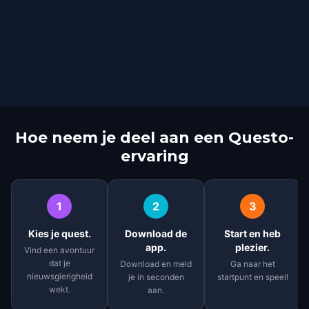
Hoe neem je deel aan een Questo-
ervaring
1
2
3
Kies je quest.
Download de
Start en heb
app.
plezier.
Vind een avontuur
dat je
Download en meld
Ga naar het
nieuwsgierigheid
je in seconden
startpunt en speel!
wekt.
aan.