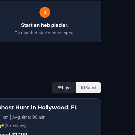
3
Start en heb plezier.
Ga naar het startpunt en speel!
Lijst
Kaart
Ghost Hunt in Hollywood, FL
.1 km | Avg. time: 90 min
5
(
3
reviews)
anaf $17.99