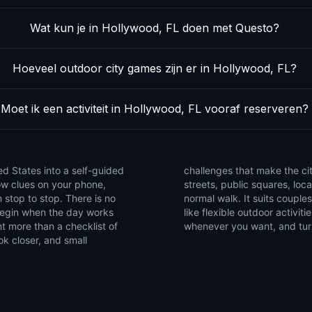
Wat kun je in Hollywood, FL doen met Questo?
Hoeveel outdoor city games zijn er in Hollywood, FL?
Moet ik een activiteit in Hollywood, FL vooraf reserveren?
ed States into a self-guided
se the game to notice side
low clues on your phone,
that are easy to miss on a
 stop to stop. There is no
ends, and solo explorers who
 begin when the day works
et of walking games, pause
t more than a checklist of
whenever you want, and turn 
ok closer, and small