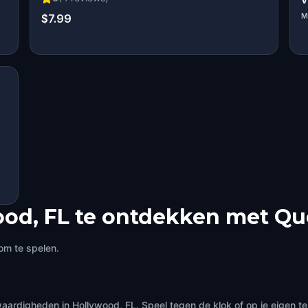
$7.99
M
od, FL te ontdekken met Qu
om te spelen.
aardigheden in Hollywood, FL. Speel tegen de klok of op je eigen 