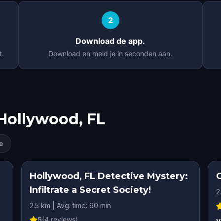
2
Download de app.
t.
Download en meld je in seconden aan.
Hollywood, FL
e
Hollywood, FL Detective Mystery:
Infiltrate a Secret Society!
2
2.5 km | Avg. time: 90 min
5
(
4
reviews)
v