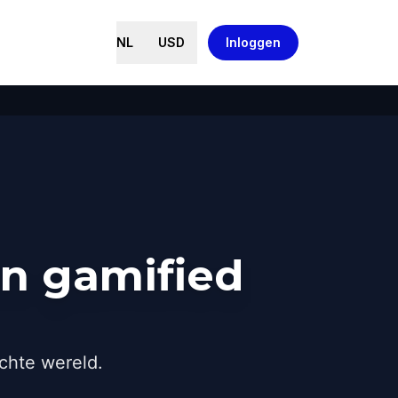
NL
USD
Inloggen
en gamified
chte wereld.