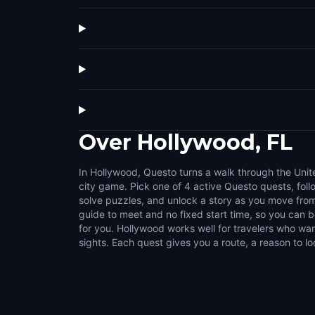
Over
Hollywood, FL
In Hollywood, Questo turns a walk through the Unit
challenges that make the city feel interactive. U
city game. Pick one of 4 active Questo quests, fol
streets, public squares, local stories, and the details 
solve puzzles, and unlock a story as you move from
normal walk. It suits couples, families, groups of fri
guide to meet and no fixed start time, so you can
like flexible outdoor activities. Choose a compact s
for you. Hollywood works well for travelers who wan
sights. Each quest gives you a route, a reason to lo