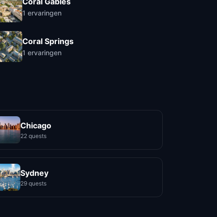
Coral Gables
1
ervaringen
Coral Springs
1
ervaringen
Chicago
22 quests
Sydney
29 quests