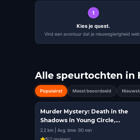
1
Kies je quest.
Vind een avontuur dat je nieuwsgierigheid wek
Alle speurtochten in
Populairst
Meest beoordeeld
Nieuwst
Murder Mystery: Death in the
Shadows in Young Circle,
Hollywood, FL
2.2 km | Avg. time: 90 min
5
(
2
reviews)