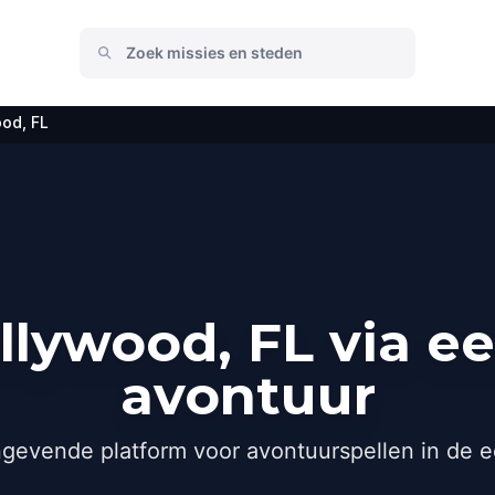
od, FL
lywood, FL via e
avontuur
gevende platform voor avontuurspellen in de e