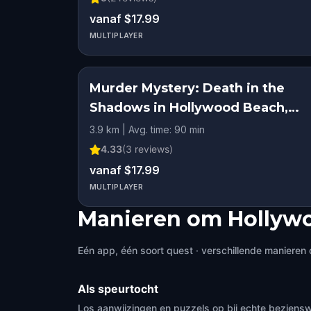
vanaf $17.99
MULTIPLAYER
Murder Mystery: Death in the
Shadows in Hollywood Beach,
Hollywood, FL
3.9 km | Avg. time: 90 min
4.33
(
3
reviews)
vanaf $17.99
MULTIPLAYER
Manieren om Hollywo
Eén app, één soort quest · verschillende manieren 
Als speurtocht
Los aanwijzingen en puzzels op bij echte beziensw