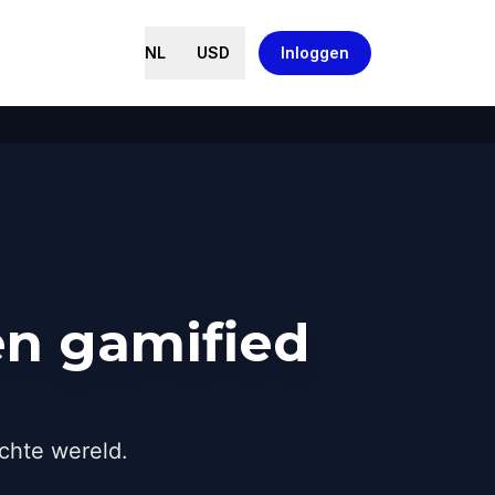
NL
USD
Inloggen
en gamified
chte wereld.