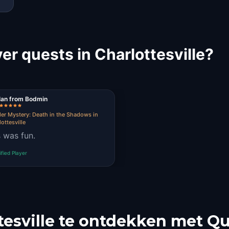
r quests in Charlottesville?
Ian from Bodmin
er Mystery: Death in the Shadows in
ottesville
s was fun.
ified Player
esville te ontdekken met Q