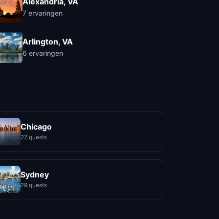
Alexandria, VA
7
ervaringen
Arlington, VA
6
ervaringen
Chicago
22 quests
Sydney
29 quests