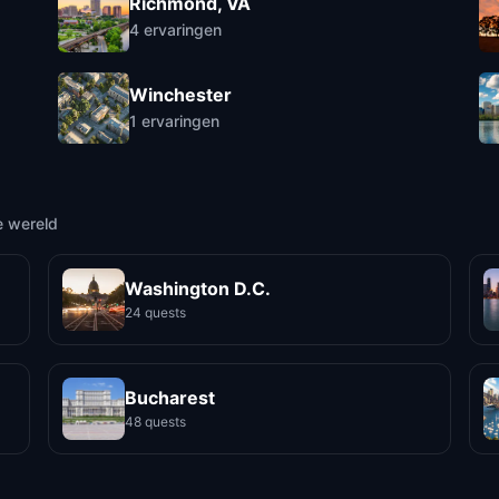
Richmond, VA
4
ervaringen
Winchester
1
ervaringen
e wereld
Washington D.C.
24 quests
Bucharest
48 quests