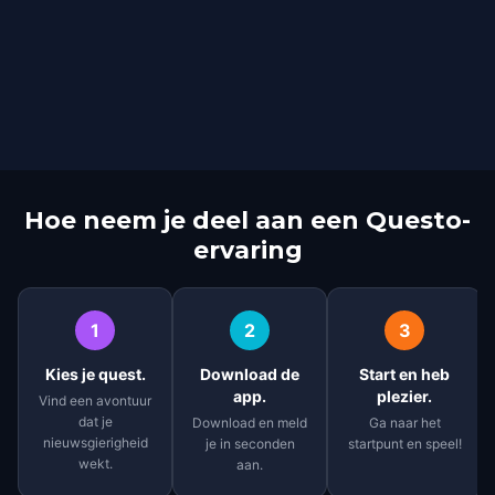
Hoe neem je deel aan een Questo-
ervaring
1
2
3
Kies je quest.
Download de
Start en heb
app.
plezier.
Vind een avontuur
dat je
Download en meld
Ga naar het
nieuwsgierigheid
je in seconden
startpunt en speel!
wekt.
aan.