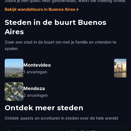
zodra je een quest hebt gedownload, werkt die volledig offline.
Bekijk wandeltours in Buenos Aires
→
Steden in de buurt
Buenos
Aires
Zoek een stad in de buurt om met je familie en vrienden te
spelen.
Montevideo
1
ervaringen
Mendoza
2
ervaringen
Ontdek meer steden
Ontdek quests en avonturen in steden over de hele wereld