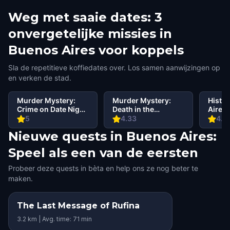
Weg met saaie dates: 3
onvergetelijke missies in
Buenos Aires voor koppels
Sla de repetitieve koffiedates over. Los samen aanwijzingen op
en verken de stad.
Murder Mystery:
Murder Mystery:
Histo
Crime on Date Night
Death in the
Aires
in Buenos Aires
Shadows in
5
4.33
4.1
Palermo, Buenos
Nieuwe quests in Buenos Aires:
Aires
Speel als een van de eersten
Probeer deze quests in bèta en help ons ze nog beter te
maken.
The Last Message of Rufina
3.2 km | Avg. time: 71 min