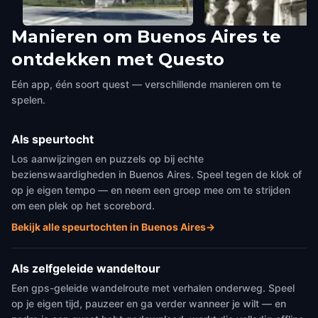
Manieren om Buenos Aires te
La Piramide de Mayo
San Ignacio de Loyol
ontdekken met Questo
Buenos Aires
,
Argentina
Church/Manzana de l
Buenos Aires
,
Argentina
Eén app, één soort quest — verschillende manieren om te
spelen.
Als speurtocht
Los aanwijzingen en puzzels op bij echte
bezienswaardigheden in Buenos Aires. Speel tegen de klok of
op je eigen tempo — en neem een groep mee om te strijden
om een plek op het scorebord.
Bekijk alle speurtochten in Buenos Aires
→
Als zelfgeleide wandeltour
Een gps-geleide wandelroute met verhalen onderweg. Speel
op je eigen tijd, pauzeer en ga verder wanneer je wilt — en