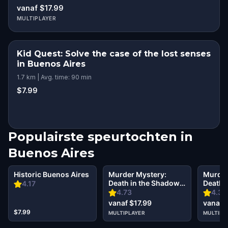
vanaf $17.99
MULTIPLAYER
Kid Quest: Solve the case of the lost senses
in Buenos Aires
1.7 km | Avg. time: 90 min
$7.99
Populairste speurtochten in
Buenos Aires
Historic Buenos Aires
Murder Mystery:
Murder
Death in the Shadows
Death 
4.17
in Recoleta, Buenos
in Pal
4.73
4.33
Aires
Aires
vanaf $17.99
vanaf 
$7.99
MULTIPLAYER
MULTIPL