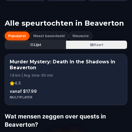
Alle speurtochten in
Beaverton
Populairst
Meest beoordeeld
Nieuwste
Lijst
Kaart
Murder Mystery: Death in the Shadows in
Beaverton
1.8 km | Avg. time: 90 min
4.5
vanaf $17.99
MULTIPLAYER
Wat mensen zeggen over quests in
Beaverton?