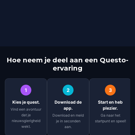
Hoe neem je deel aan een Questo-
ervaring
1
2
3
Kies je quest.
Download de
Start en heb
app.
plezier.
Vind een avontuur
dat je
Download en meld
Ga naar het
nieuwsgierigheid
je in seconden
startpunt en speel!
wekt.
aan.