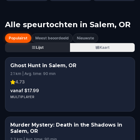
Alle speurtochten in
Salem, OR
Populairst
Meest beoordeeld
Nieuwste
Lijst
Kaart
Ghost Hunt in Salem, OR
2.1 km | Avg. time: 90 min
4.73
vanaf $17.99
MULTIPLAYER
Murder Mystery: Death in the Shadows in
Salem, OR
2.3 km | Avg. time: 90 min