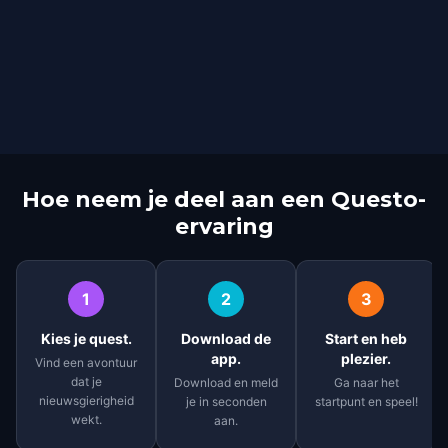
Hoe neem je deel aan een Questo-
ervaring
1
2
3
Kies je quest.
Download de
Start en heb
app.
plezier.
Vind een avontuur
dat je
Download en meld
Ga naar het
nieuwsgierigheid
je in seconden
startpunt en speel!
wekt.
aan.