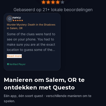
Gebaseerd op 21+ lokale beoordelingen
nancy
Murder Mystery: Death in the Shadows
in Salem, OR
Some of the clues were hard to
see on your phone. You had to
make sure you are at the exact
location to guess some of the
clues. Overall it was a fun nice
Read more
walk through our city.
Verified Player
Manieren om Salem, OR te
ontdekken met Questo
Eén app, één soort quest · verschillende manieren om te
spelen.