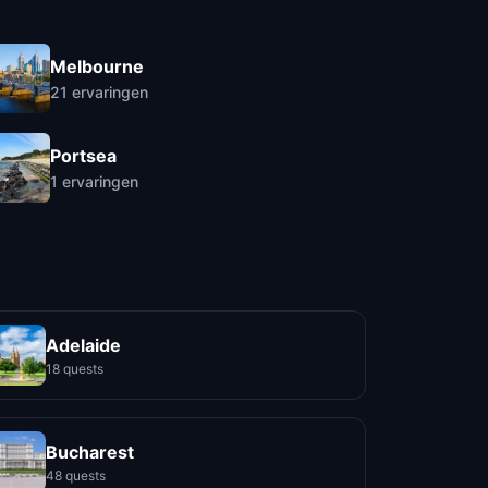
Melbourne
21
ervaringen
Portsea
1
ervaringen
Adelaide
18 quests
Bucharest
48 quests