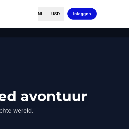
NL
USD
Inloggen
ied avontuur
chte wereld.