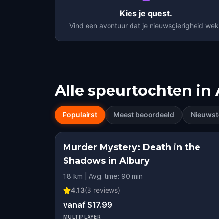
Kies je quest.
Vind een avontuur dat je nieuwsgierigheid wek
Alle speurtochten in
Populairst
Meest beoordeeld
Nieuwst
Murder Mystery: Death in the
Shadows in Albury
1.8 km | Avg. time: 90 min
4.13
(
8
reviews)
vanaf $17.99
MULTIPLAYER