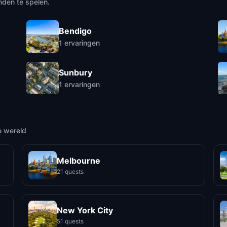
nden te spelen.
Bendigo
1
ervaringen
Sunbury
1
ervaringen
e wereld
Melbourne
21 quests
New York City
51 quests