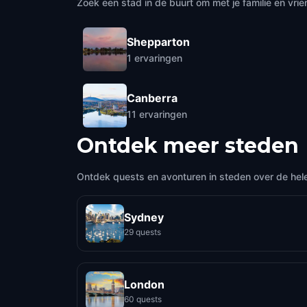
Zoek een stad in de buurt om met je familie en vrie
Shepparton
1
ervaringen
Canberra
11
ervaringen
Ontdek meer steden
Ontdek quests en avonturen in steden over de hel
Sydney
29 quests
London
60 quests