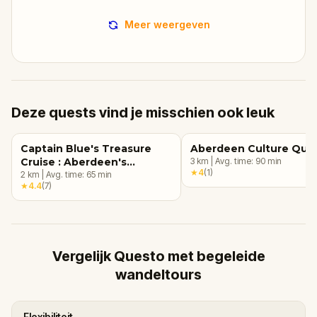
Meer weergeven
Deze quests vind je misschien ook leuk
Captain Blue's Treasure
Aberdeen Culture Que
Cruise : Aberdeen's
3
km
|
Avg. time:
90
min
★
4
(
1
)
Adventure!
2
km
|
Avg. time:
65
min
★
4.4
(
7
)
Vergelijk Questo met begeleide
wandeltours
Flexibiliteit