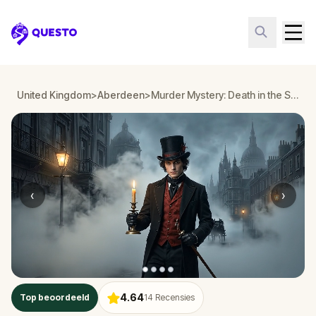
Questo
United Kingdom
>
Aberdeen
>
Murder Mystery: Death in the Shadows in Aberdeen
‹
›
4.64
Top beoordeeld
14
Recensies