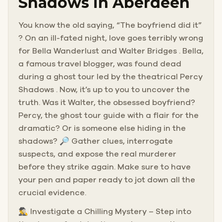
Shadows in Aberdeen
You know the old saying, “The boyfriend did it”
? On an ill-fated night, love goes terribly wrong
for Bella Wanderlust and Walter Bridges . Bella,
a famous travel blogger, was found dead
during a ghost tour led by the theatrical Percy
Shadows . Now, it’s up to you to uncover the
truth. Was it Walter, the obsessed boyfriend?
Percy, the ghost tour guide with a flair for the
dramatic? Or is someone else hiding in the
shadows? 🔎 Gather clues, interrogate
suspects, and expose the real murderer
before they strike again. Make sure to have
your pen and paper ready to jot down all the
crucial evidence.
🕵️‍♂️ Investigate a Chilling Mystery – Step into