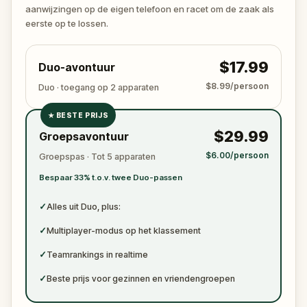
ready to jot down all the crucial evidence.
aanwijzingen op de eigen telefoon en racet om de zaak als
eerste op te lossen.
$17.99
Duo-avontuur
$8.99/persoon
Duo · toegang op 2 apparaten
★
BESTE PRIJS
✓
$29.99
Groepsavontuur
✓
$6.00/persoon
Groepspas · Tot 5 apparaten
✓
Bespaar 33% t.o.v. twee Duo-passen
✓
✓
Alles uit Duo, plus:
✓
Multiplayer-modus op het klassement
✓
Teamrankings in realtime
✓
Beste prijs voor gezinnen en vriendengroepen