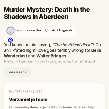
Murder Mystery: Death in the
Shadows in Aberdeen
Geschreven door Questo Originals
You know the old saying,
“The boyfriend did it”
? On
an ill-fated night, love goes terribly wrong for
Bella
Wanderlust
and
Walter Bridges
.
Bella, a famous travel blogger, was found
dead
during a ghost tour led by the theatrical
Percy
Lees meer
Shadows
. Now, it’s up to you to uncover the truth.
Was it Walter, the obsessed boyfriend? Percy, the
ghost tour guide with a flair for the dramatic? Or is
someone else hiding in the shadows?
MULTIPLAYER-QUEST
🔎
Gather clues, interrogate suspects, and
Verzamel je team
expose the real murderer before they strike
again. Make sure to have your pen and paper
Een moordmysterie is gemaakt voor teams. Iedereen krijgt