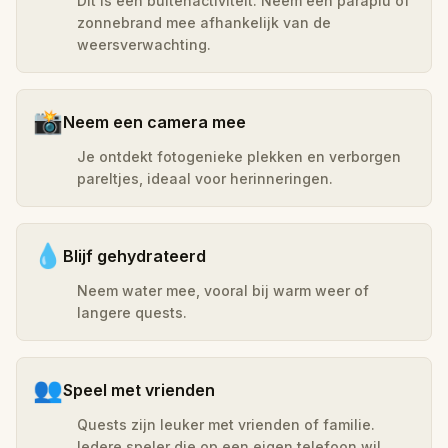
Dit is een buitenactiviteit. Neem een paraplu of
zonnebrand mee afhankelijk van de
weersverwachting.
📸
Neem een camera mee
Je ontdekt fotogenieke plekken en verborgen
pareltjes, ideaal voor herinneringen.
💧
Blijf gehydrateerd
Neem water mee, vooral bij warm weer of
langere quests.
👥
Speel met vrienden
Quests zijn leuker met vrienden of familie.
Iedere speler die op een eigen telefoon wil