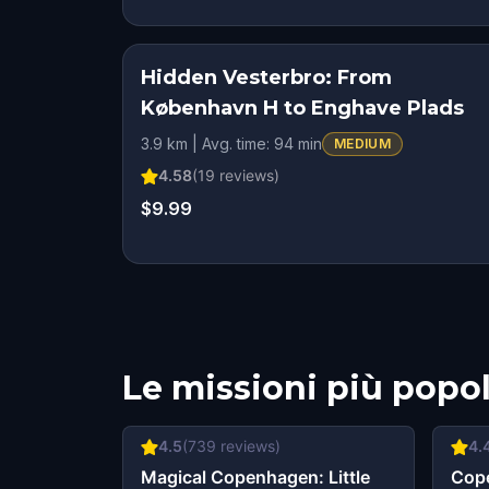
Hidden Vesterbro: From
STEP INTO THE STO
København H to Enghave Plads
HIDDEN HISTO
3.9 km | Avg. time: 94 min
MEDIUM
SQUAD CHALLEN
4.58
(
19
reviews)
$9.99
Le missioni più popol
4.5
(
739
reviews)
4.
Magical Copenhagen: Little
Cop