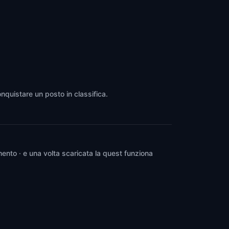
The Round Tower
Copenhagen
,
Denmark
nquistare un posto in classifica.
ento · e una volta scaricata la quest funziona