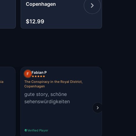
Copenhagen
Streets: A
Copenha
$12.99
$9.99
Fabian P
Andrei Mi
ia
The Conspiracy in the Royal District,
Copenhagen Hip
Copenhagen
pretty coo
gute story, schöne
Christiana
sehenswürdigkeiten
Verified Player
Verified Player