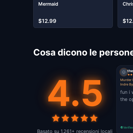
Mermaid
Chri
$12.99
$12
Cosa dicono le person
th
4.5
Murder 
Indre B
fun i
the o
Verifie
Basato su 1,261+ recensioni locali