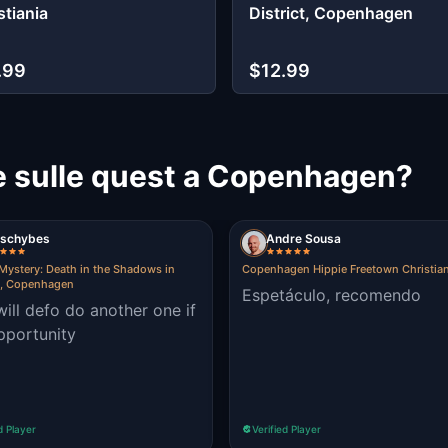
stiania
District, Copenhagen
.99
$12.99
e sulle quest a Copenhagen?
eschybes
Andre Sousa
Mystery: Death in the Shadows in
Copenhagen Hippie Freetown Christian
y, Copenhagen
Espetáculo, recomendo
 will defo do another one if
pportunity
d Player
Verified Player