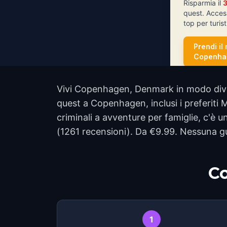
Risparmia il
quest. Acces
top per turi
Prendi il
Copenha
Vivi Copenhagen, Denmark in modo diver
quest a Copenhagen, inclusi i preferit
criminali a avventure per famiglie, c'è 
(1261 recensioni). Da €9.99. Nessuna gu
Co
1