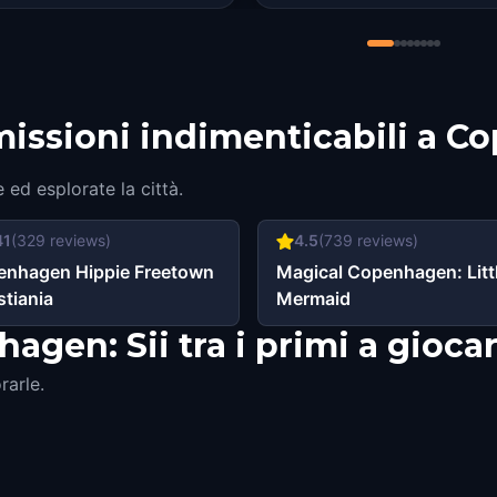
 missioni indimenticabili a 
me ed esplorate la città.
41
(
329
reviews)
4.5
(
739
reviews)
enhagen Hippie Freetown
Magical Copenhagen: Litt
stiania
Mermaid
gen: Sii tra i primi a gioca
rarle.