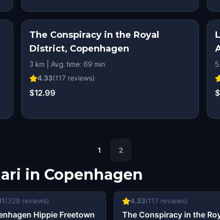
RY
The Conspiracy in the Royal
District, Copenhagen
RY
3 km | Avg. time: 69 min
5
GE
4.33
(
117
reviews)
$12.99
$
1
2
ari in
Copenhagen
41
(
329
reviews)
4.33
(
117
reviews)
enhagen Hippie Freetown
The Conspiracy in the Ro