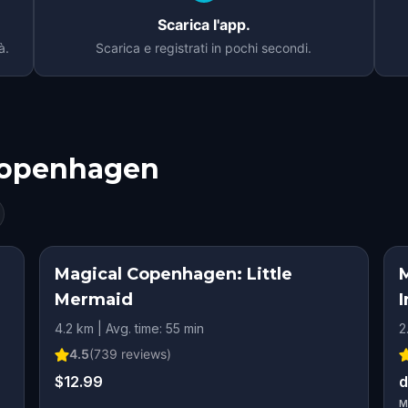
Scarica l'app.
à.
Scarica e registrati in pochi secondi.
openhagen
Magical Copenhagen: Little
M
Mermaid
4.2 km | Avg. time: 55 min
2
4.5
(
739
reviews)
$12.99
d
M