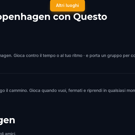
uspladsen
Rosenborg Castle
Altri luoghi
hagen
,
Denmark
Copenhagen
,
Denmark
Copenhagen con Questo
hagen. Gioca contro il tempo o al tuo ritmo · e porta un gruppo per co
go il cammino. Gioca quando vuoi, fermati e riprendi in qualsiasi mom
gen
li amici.