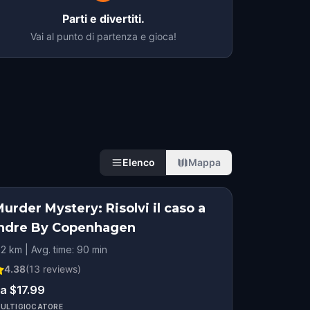
Parti e divertiti.
Vai al punto di partenza e gioca!
Elenco
Mappa
urder Mystery: Risolvi il caso a
Indre By Copenhagen
.2 km | Avg. time: 90 min
4.38
(
13
reviews)
a $17.99
ULTIGIOCATORE