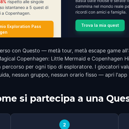
Basta date noiose e serate fi
38%
rispetto alle singole
cammina nel mondo reale pe
so istantaneo a 5 quest di
ricordi con amici e famiglia.
sti a Copenhagen.
Trova la mia quest
 mio Exploration Pass
gen
so con Questo — metà tour, metà escape game all'ape
i Magical Copenhagen: Little Mermaid e Copenhagen Hi
un percorso per ogni tipo di esploratore. I giocatori v
ida, nessun gruppo, nessun orario fisso — apri l'app e
me si partecipa a una Que
2