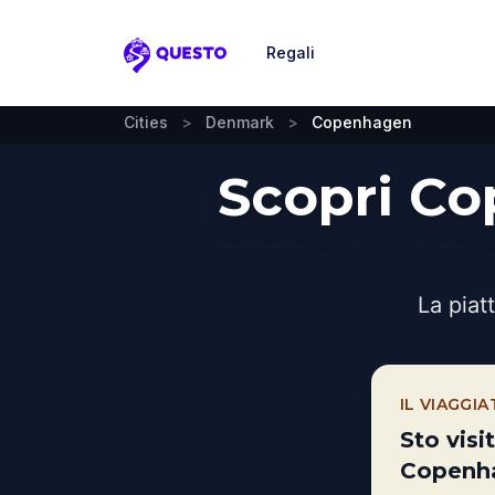
Regali
Questo
Cities
>
Denmark
>
Copenhagen
Scopri C
La piat
IL VIAGGI
Sto vis
Copenh