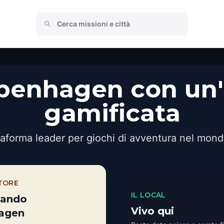
openhagen con un'
gamificata
taforma leader per giochi di avventura nel mond
ATORE
IL LOCAL
itando
Vivo qui
agen