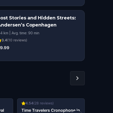
Lost Stories and Hidden Streets:
Andersen’s Copenhagen
.4 km | Avg. time: 90 min
3.4
(
10
reviews)
9.99
4.54
(
28
reviews)
3.4
(
10
re
yal
Time Travelers Cronophone in
Lost Stor