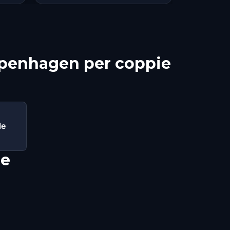
Copenhagen per coppie
le
re