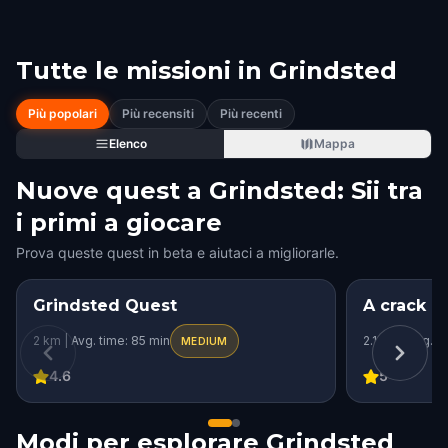
Tutte le missioni in
Grindsted
Più popolari
Più recensiti
Più recenti
Elenco
Mappa
Nuove quest a Grindsted: Sii tra
i primi a giocare
Prova queste quest in beta e aiutaci a migliorarle.
Grindsted Quest
A crack i
2 km | Avg. time: 85 min
2.1 km | Avg. t
MEDIUM
4.6
5
Modi per esplorare Grindsted