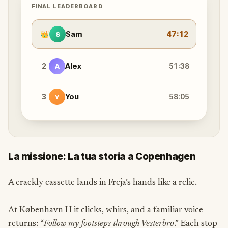
FINAL LEADERBOARD
👑
Sam
47:12
S
2
Alex
51:38
A
3
You
58:05
Y
La missione: La tua storia a Copenhagen
A crackly cassette lands in Freja’s hands like a relic.
At København H it clicks, whirs, and a familiar voice
returns: “
Follow my footsteps through Vesterbro
.” Each stop