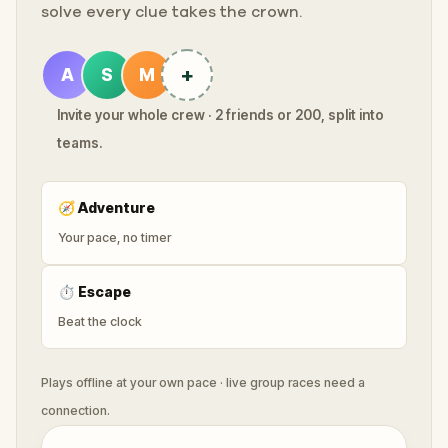
solve every clue takes the crown.
+
A
S
M
Invite your whole crew · 2 friends or 200, split into
teams.
🧭
Adventure
Your pace, no timer
⏱
Escape
Beat the clock
Plays offline at your own pace · live group races need a
connection.