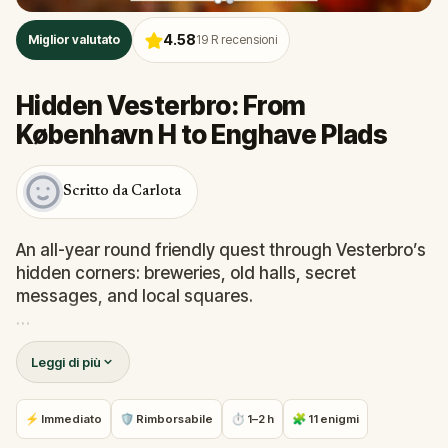
4.58
Miglior valutato
19
R recensioni
Hidden Vesterbro: From
København H to Enghave Plads
Scritto da Carlota
An all-year round friendly quest through Vesterbro’s
hidden corners: breweries, old halls, secret
messages, and local squares.
Follow Freja’s crackly cassette tape, solve real-
Leggi di più
world puzzles, and unlock a final message stitched
across the neighborhood. It’s part mystery, part love
letter to Copenhagen’s comeback district, perfect
⚡ Immediato
🛡 Rimborsabile
⏱ 1–2 h
🧩 11 enigmi
for curious locals and travelers who want something