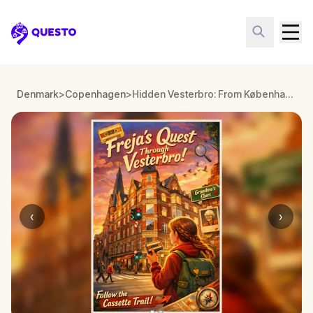
Questo
Denmark
>
Copenhagen
>
Hidden Vesterbro: From København H to Enghave Plads
‹
›