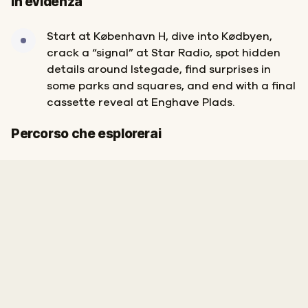
In evidenza
Start at København H, dive into Kødbyen,
crack a “signal” at Star Radio, spot hidden
details around Istegade, find surprises in
some parks and squares, and end with a final
cassette reveal at Enghave Plads.
Inizio
Fine
Percorso che esplorerai