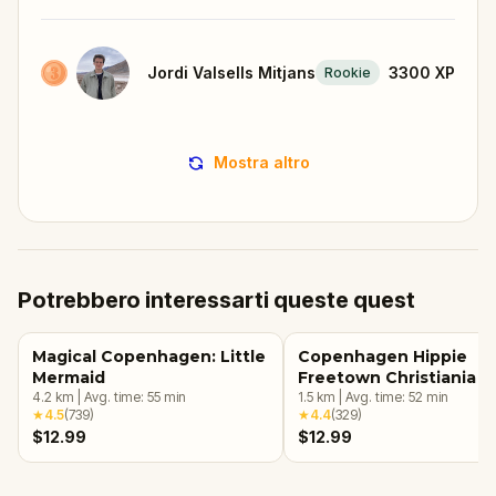
Jordi Valsells Mitjans
3300
XP
Rookie
Mostra altro
Potrebbero interessarti queste quest
Magical Copenhagen: Little
Copenhagen Hippie
Mermaid
Freetown Christiania
4.2
km
|
Avg. time:
55
min
1.5
km
|
Avg. time:
52
min
★
4.5
(
739
)
★
4.4
(
329
)
$12.99
$12.99