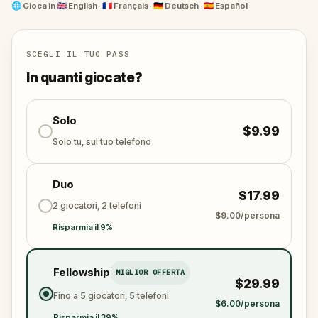
beyond the city center.
🌐
Gioca in
🇬🇧 English · 🇫🇷 Français · 🇩🇪 Deutsch · 🇪🇸 Español
SCEGLI IL TUO PASS
In quanti giocate?
Solo
$9.99
Solo tu, sul tuo telefono
Duo
$17.99
2 giocatori, 2 telefoni
$9.00/persona
Risparmia il 9%
Fellowship
MIGLIOR OFFERTA
$29.99
Fino a 5 giocatori, 5 telefoni
$6.00/persona
Risparmia il 39%