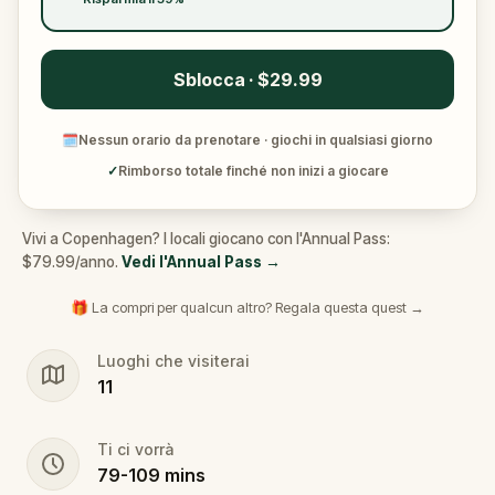
Sblocca · $29.99
🗓
Nessun orario da prenotare · giochi in qualsiasi giorno
✓
Rimborso totale finché non inizi a giocare
Vivi a Copenhagen? I locali giocano con l'Annual Pass:
$79.99/anno.
Vedi l'Annual Pass
→
🎁 La compri per qualcun altro? Regala questa quest →
Luoghi che visiterai
11
Ti ci vorrà
79
-
109
mins