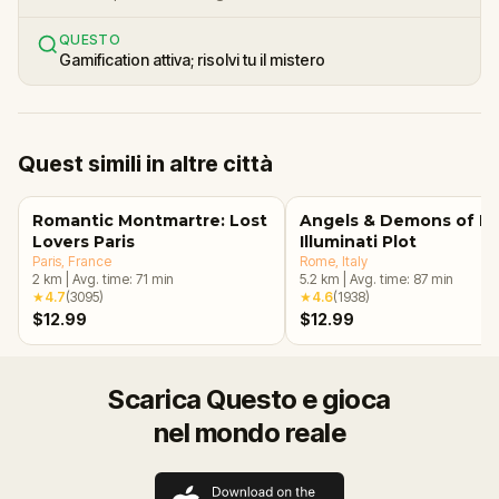
QUESTO
Gamification attiva; risolvi tu il mistero
Quest simili in altre città
Romantic Montmartre: Lost
Angels & Demons of R
Lovers Paris
Illuminati Plot
Paris
, France
Rome
, Italy
2
km
|
Avg. time:
71
min
5.2
km
|
Avg. time:
87
min
★
4.7
(
3095
)
★
4.6
(
1938
)
$12.99
$12.99
Scarica Questo e gioca
nel mondo reale