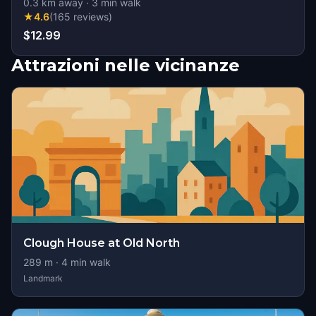
0.3
km away
·
3
min walk
★
4.6
(
165
reviews
)
$12.99
Attrazioni nelle vicinanze
Clough House at Old North
289
m ·
4
min walk
Landmark