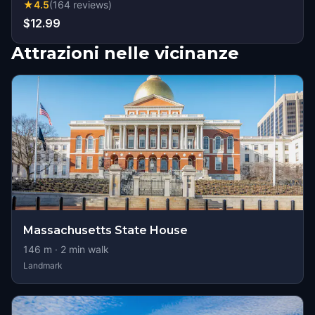
★
4.5
(
164
reviews
)
$12.99
Attrazioni nelle vicinanze
Massachusetts State House
146
m ·
2
min walk
Landmark