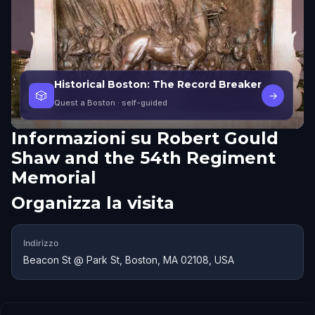
Historical Boston: The Record Breaker
🎲
→
Quest a Boston
· self-guided
Informazioni su
Robert Gould
Shaw and the 54th Regiment
Memorial
Organizza la visita
Indirizzo
Beacon St @ Park St, Boston, MA 02108, USA