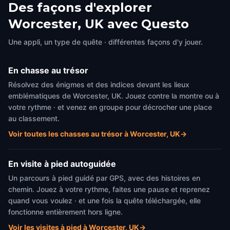
Des façons d'explorer
Sir Edward Elgar statue,
Guildhall
Worcester, UK avec Questo
Cathedral Square
Worcester, UK
,
United Kingd
Worcester, UK
,
United Kingdom
Une appli, un type de quête · différentes façons d'y jouer.
En chasse au trésor
Résolvez des énigmes et des indices devant les lieux
emblématiques de Worcester, UK. Jouez contre la montre ou à
votre rythme · et venez en groupe pour décrocher une place
au classement.
Voir toutes les chasses au trésor à Worcester, UK
→
En visite à pied autoguidée
Un parcours à pied guidé par GPS, avec des histoires en
chemin. Jouez à votre rythme, faites une pause et reprenez
quand vous voulez · et une fois la quête téléchargée, elle
fonctionne entièrement hors ligne.
Voir les visites à pied à Worcester, UK
→