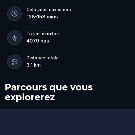
Cela vous emmènera
128
-
158
mins
Tu vas marcher
4070
pas
Distance totale
3.1
km
Parcours que vous
explorerez
Arrivée
Départ