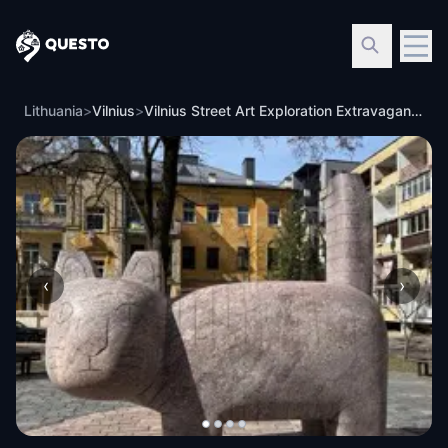
Questo
Lithuania
>
Vilnius
>
Vilnius Street Art Exploration Extravaganza!
‹
›