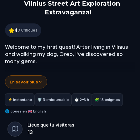
Vilnius Street Art Exploration
Extravaganza!
Vilnius Street Art Exploration Extravaganza!
4
3
Critiques
Welcome to my first quest! After living in Vilnius
and walking my dog, Oreo, I've discovered so
many gems.
Once I began curating this exploration, I quickly
En savoir plus
realized there was no way I could include
everything. So keep your eyes peeled for some
magic along the way.
⚡ Instantané
🛡 Remboursable
⏱ 2–3 h
🧩 13 énigmes
Please note that this exploration is more about
🌐
Jouez en
🇬🇧 English
the art and less about challenges and puzzles. Be
Lieux que tu visiteras
ready for a long walk. Consider: a water bottle,
13
comfortable shoes, and a camera