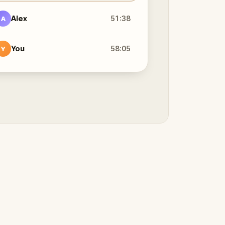
Alex
51:38
A
You
58:05
Y