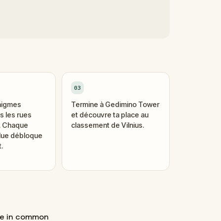
03
nigmes
Termine à Gedimino Tower
 les rues
et découvre ta place au
i. Chaque
classement de Vilnius.
lue débloque
.
ve in common