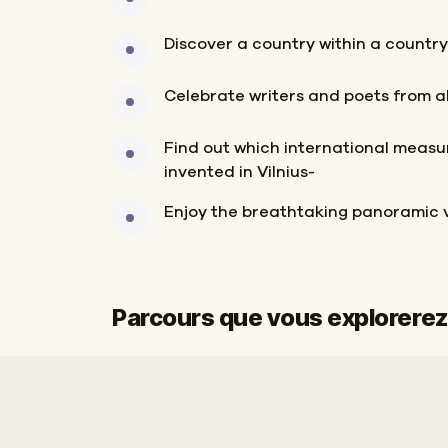
Discover a country within a country
Celebrate writers and poets from al
Find out which international meas
invented in Vilnius-
Enjoy the breathtaking panoramic v
Parcours que vous explorerez
Départ
Arrivée