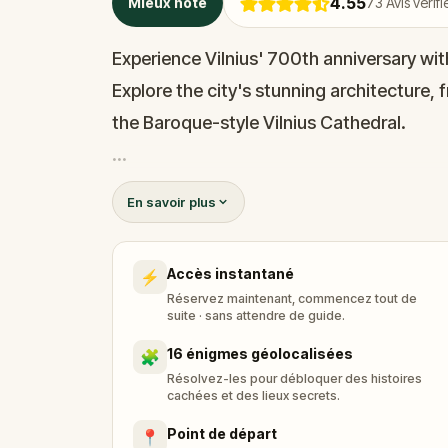
4.55
Mieux noté
73
Avis vérifi
Experience Vilnius' 700th anniversary wit
Explore the city's stunning architecture,
the Baroque-style Vilnius Cathedral.
Learn about the city's rich history and cu
En savoir plus
courtyards and alleys of the charming O
Accès instantané
⚡
Capture breathtaking photos at the stun
Réservez maintenant, commencez tout de
colorful Uzupis district. Experience the u
suite · sans attendre de guide.
16 énigmes géolocalisées
🧩
Résolvez-les pour débloquer des histoires
cachées et des lieux secrets.
Point de départ
📍