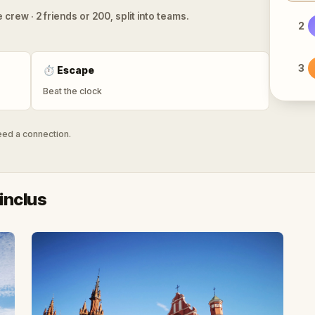
 crew · 2 friends or 200, split into teams.
2
3
⏱
Escape
Beat the clock
need a connection.
inclus