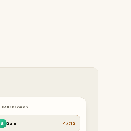
 LEADERBOARD
Sam
47:12
S