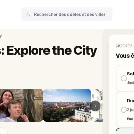
y
: Explore the City
CHOISIS
Vous ê
So
Just
Du
›
2 j
Éco