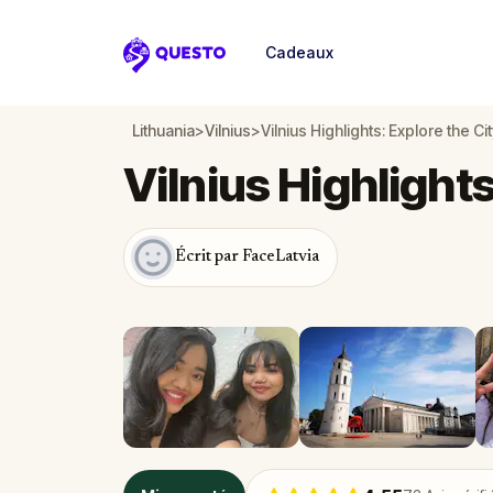
Cadeaux
Questo
Lithuania
>
Vilnius
>
Vilnius Highlights: Explore the Cit
Vilnius Highlights
Écrit par FaceLatvia