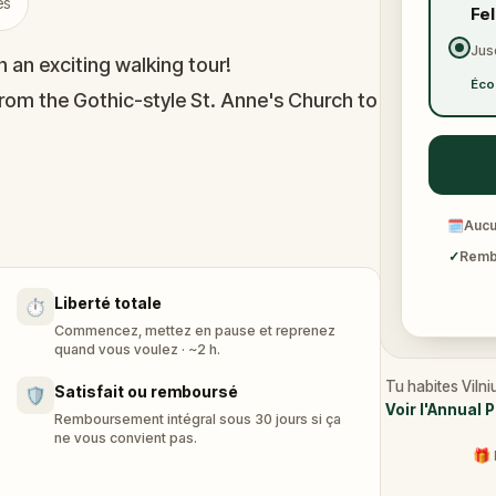
és
Fe
Jus
h an exciting walking tour!
Éco
 from the Gothic-style St. Anne's Church to
lture as you walk through the secret
🗓
Aucu
ld Town, a UNESCO World Heritage Site.
✓
Rembo
Liberté totale
⏱️
ning Gediminas Castle Tower and the
Commencez, mettez en pause et reprenez
nique charm of Vilnius!
quand vous voulez · ~2 h.
Tu habites Vilni
Satisfait ou remboursé
🛡️
Voir l'Annual 
Remboursement intégral sous 30 jours si ça
ne vous convient pas.
🎁 