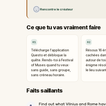
Rencontre le créateur
Ce que tu vas vraiment faire
01
02
Télécharge l'application
Résous 16 é
Questo et débloque la
cachées dans
quête. Rends-toi à Festival
autour de to
of Muses quand tu veux ·
énigme réso
sans guide, sans groupe,
le lieu suivant
sans créneau horaire.
Faits saillants
Find out what Vilnius and Rome ha