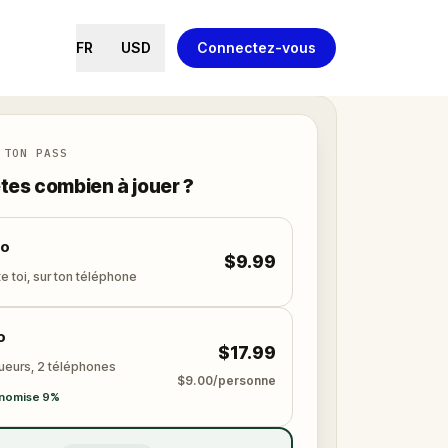
FR
USD
Connectez-vous
 TON PASS
tes combien à jouer ?
lo
$9.99
e toi, sur ton téléphone
o
$17.99
oueurs, 2 téléphones
$9.00/personne
nomise 9%