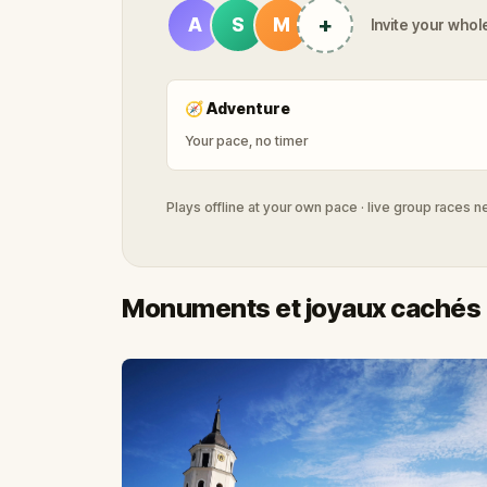
+
A
S
M
Invite your whole
🧭
Adventure
Your pace, no timer
Plays offline at your own pace · live group races 
Monuments et joyaux cachés 