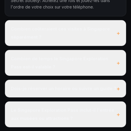
Secret Society!. Achetez une fois et jouez-les dans
l'ordre de votre choix sur votre téléphone.
Combien coûteraient ces visites à Singapore
+
séparément ?
Combien de temps le Singapore Exploration
+
Pass est-il valable ?
+
Dois-je réserver un horaire ou suivre un guide ?
Le Singapore Exploration Pass inclut-il l'entrée
+
aux musées ou attractions ?