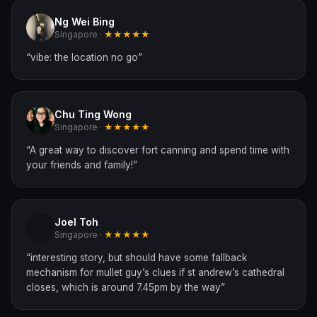
Ng Wei Bing
Singapore ·
★★★★★
“
vibe: the location no go
”
Chu Ting Wong
Singapore ·
★★★★★
“
A great way to discover fort canning and spend time with
your friends and family!
”
Joel Toh
Singapore ·
★★★★★
“
interesting story, but should have some fallback
mechanism for mullet guy’s clues if st andrew’s cathedral
closes, which is around 7.45pm by the way
”