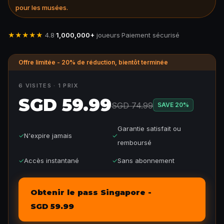
pour les musées.
★★★★★
4.8
·
1,000,000+
joueurs
·
Paiement sécurisé
Offre limitée - 20% de réduction, bientôt terminée
6 VISITES · 1 PRIX
SGD 59.99
SGD 74.99
SAVE
20
%
Garantie satisfait ou
✓
N'expire jamais
✓
remboursé
✓
Accès instantané
✓
Sans abonnement
Obtenir le pass Singapore -
SGD 59.99