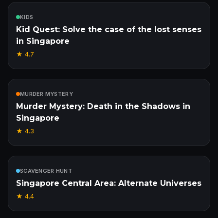
Inclus
KIDS
Kid Quest: Solve the case of the lost senses
in Singapore
★
4.7
Inclus
MURDER MYSTERY
Murder Mystery: Death in the Shadows in
Singapore
★
4.3
Inclus
SCAVENGER HUNT
Singapore Central Area: Alternate Universes
★
4.4