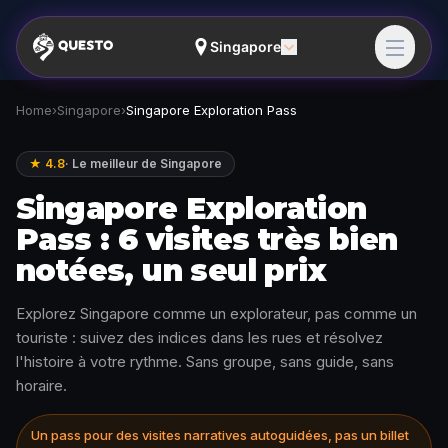
Singapore
Home
›
Singapore
›
Singapore Exploration Pass
★ 4.8
·
Le meilleur de Singapore
Singapore Exploration
Pass : 6 visites très bien
notées, un seul prix
Explorez Singapore comme un explorateur, pas comme un
touriste : suivez des indices dans les rues et résolvez
l'histoire à votre rythme. Sans groupe, sans guide, sans
horaire.
Un pass pour des visites narratives autoguidées, pas un billet