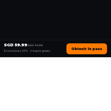
SGD 59.99
SGD 74.99
Obtenir le pass
Économisez 20% ·
n'expire jamais
Questo
Dans un monde de plus en plus virtuel,
Questo te reconnecte au réel. Nos