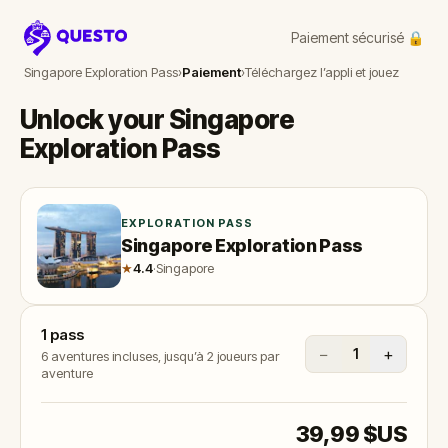
Paiement sécurisé 🔒
Questo
Singapore Exploration Pass
›
Paiement
›
Téléchargez l’appli et jouez
Unlock your Singapore
Exploration Pass
EXPLORATION PASS
Singapore Exploration Pass
★
4.4
·
Singapore
1
pass
−
+
1
6 aventures incluses, jusqu’à 2 joueurs par
aventure
39,99 $US