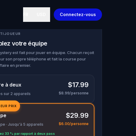
FR
USD
Connectez-vous
TIJOUEUR
lez votre équipe
stery est fait pour jouer en équipe. Chacun reçoit
sur son propre téléphone et fait la course pour
faire en premier.
$17.99
re à deux
$8.99/personne
s sur 2 appareils
LEUR PRIX
$29.99
upe
$6.00/personne
pe · Jusqu'à 5 appareils
z 33 % par rapport à deux pass