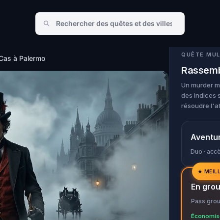
à Palermo
QUÊTE MUL
 Cas à Palermo
Rassemb
Un murder my
des indices 
résoudre l'af
Aventu
Duo · accè
★
MEIL
✓
En gro
✓
Pass grou
✓
Économise