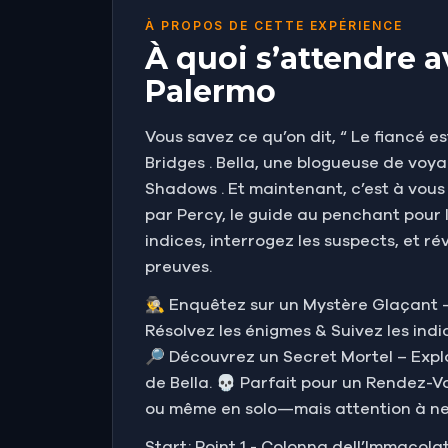
À PROPOS DE CETTE EXPÉRIENCE
À quoi s’attendre a
Palermo
Vous savez ce qu’on dit, “ Le fiancé es
Bridges . Bella, une blogueuse de voy
Shadows . Et maintenant, c’est à vous 
par Percy, le guide au penchant pour 
indices, interrogez les suspects, et r
preuves.
🕵️‍♂️ Enquêtez sur un Mystère Glaçant
Résolvez les énigmes & Suivez les indi
🔎 Découvrez un Secret Mortel – Explo
de Bella. 💀 Parfait pour un Rendez-
ou même en solo—mais attention à ne 
Start: Point 1 - Colonna dell’Immacola