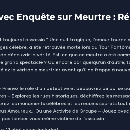
vec Enquête sur Meurtre : Ré
t toujours l’assassin ”. Une nuit tragique, l’amour tourn
ages célèbre, a été retrouvée morte lors du Tour Fantôme
de découvrir la vérité. Est-ce que ce meutre a été commi
le grand spectacle ? Ou encore par quelqu’un d’autre, t
évélez le véritable meurtrier avant qu’il ne frappe à nouv
 – Prenez le rôle d’un détective et découvrez ce qui se ca
ces – Explorez les rues historiques, déchiffrez les mess
rez les monuments célèbres et les recoins secrets tout 
Vous Amoureux… Ou une Activité de Groupe – Jouez avec 
pas tomber vous-même victime de l’assassin !
ta. 12 challenges included.