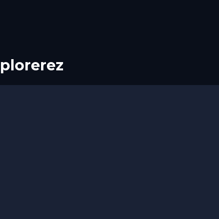
eau. Préparez de quoi noter les
plorerez