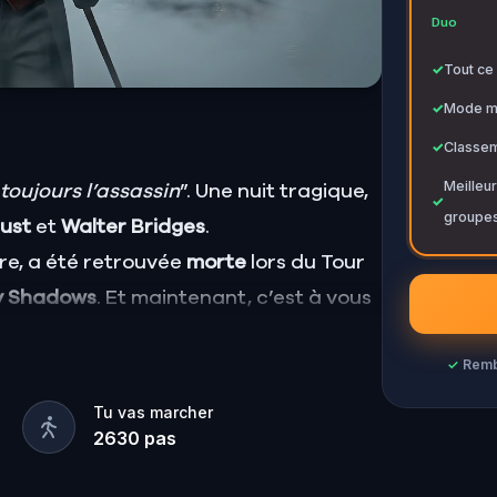
✓
Duo
✓
Tout ce 
✓
Mode mu
✓
Classem
Meilleur
 toujours l’assassin
”. Une nuit tragique,
✓
groupes
lust
et
Walter Bridges
.
re, a été retrouvée
morte
lors du Tour
y Shadows
. Et maintenant, c’est à vous
✓
Rembo
 Walter, le fiancé obsessif ?
ur le grand spectacle ?
Tu vas marcher
2630
pas
s dans l’ombre ?
es suspects, et révélez le véritable