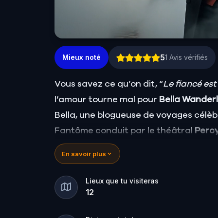
5
Mieux noté
1
Avis vérifiés
Vous savez ce qu’on dit, “
Le fiancé est
l’amour tourne mal pour
Bella Wander
Bella, une blogueuse de voyages célèb
Fantôme conduit par le théâtral
Perc
de découvrir la vérité.
En savoir plus
Est-ce que ce meutre a été commis par
Ou par Percy, le guide au penchant po
Lieux que tu visiteras
12
Ou encore par quelqu’un d’autre, tapi
🔎 Rassemblez les indices, interrogez l