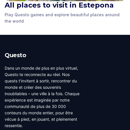
All places to visit in Estepona
Play Questo games and explore beautiful places around
PLAZA DEL RELOJ
PLAZA ANTONIO GALA
PLAZA DOCTOR ARCE
the world
Estepona
,
Spain
Estepona
,
Spain
Estepona
,
Spain
Questo
Dans un monde de plus en plus virtuel,
Questo te reconnecte au réel. Nos
quests t’invitent à sortir, rencontrer du
monde et créer des souvenirs
inoubliables – une ville à la fois. Chaque
expérience est imaginée par notre
communauté de plus de 30 000
conteurs du monde entier, pour être
vécue à pied, en jouant, et pleinement
ressentie.