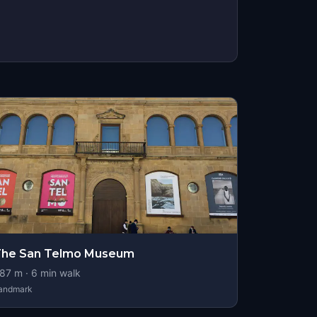
The San Telmo Museum
87
m ·
6
min walk
andmark