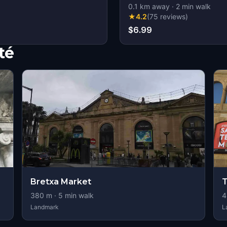
0.1
km away
·
2
min walk
★
4.2
(
75
reviews
)
$6.99
té
Bretxa Market
380
m ·
5
min walk
4
Landmark
L