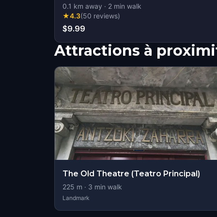
0.1
km away
·
2
min walk
★
4.3
(
50
reviews
)
$9.99
Attractions à proximi
The Old Theatre (Teatro Principal)
225
m ·
3
min walk
Landmark