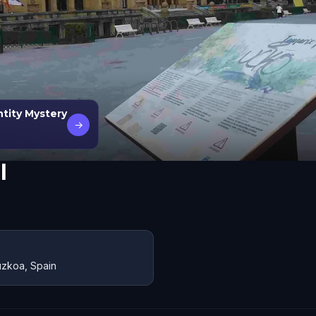
tity Mystery
→
l
uzkoa, Spain