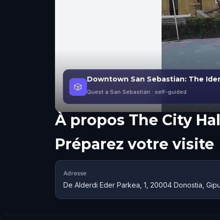
Downtown San Sebastian: The Iden
🎲
Quest a San Sebastián
· self-guided
À propos
The City Hal
Préparez votre visite
Adresse
De Alderdi Eder Parkea, 1, 20004 Donostia, Gip