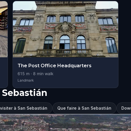
The Post Office Headquarters
615
m ·
8
min walk
Landmark
 Sebastián
 visiter à San Sebastián
Que faire à San Sebastián
Down