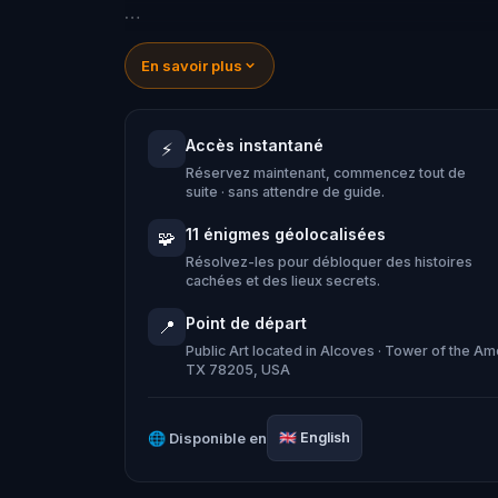
Explore San Antonio's most notable spot
En savoir plus
myth at the Yanaguana Garden, learn 
River Theater, and see where pioneers
Accès instantané
⚡
unforgettable adventure!
Réservez maintenant, commencez tout de
suite · sans attendre de guide.
11 énigmes géolocalisées
🧩
Résolvez-les pour débloquer des histoires
cachées et des lieux secrets.
Point de départ
📍
Public Art located in Alcoves · Tower of the A
TX 78205, USA
🌐
Disponible en
🇬🇧
English