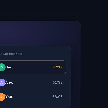
 LEADERBOARD
Sam
47:12
S
Alex
51:38
A
You
58:05
Y