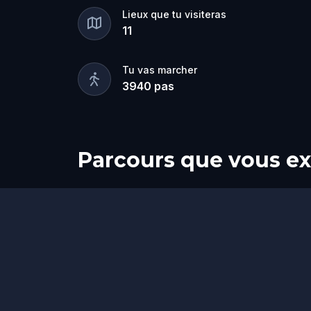
Lieux que tu visiteras
11
Tu vas marcher
3940
pas
Parcours que vous ex
Départ
Arrivée