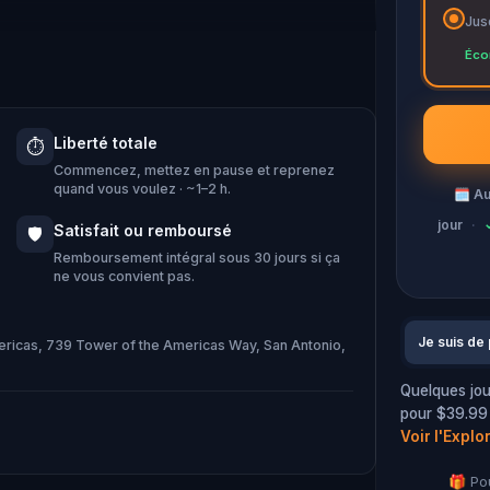
Jus
s! Players will regale in an ancient
Éco
about the movie filmed at the Arneson
 crossed the river! Get ready for an
Liberté totale
⏱️
Commencez, mettez en pause et reprenez
quand vous voulez · ~1–2 h.
🗓
Au
jour
·
Satisfait ou remboursé
🛡️
Remboursement intégral sous 30 jours si ça
ne vous convient pas.
Je suis de
mericas, 739 Tower of the Americas Way, San Antonio,
Quelques jou
pour $39.99 :
Voir l'Explo
🎁 Pou