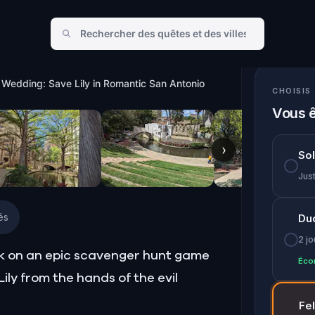
ic San Antonio
 Wedding: Save Lily in Romantic San Antonio
CHOISIS
Vous ê
›
So
Just
és
Du
2 j
ark on an epic scavenger hunt game
Éco
ily from the hands of the evil
Fe