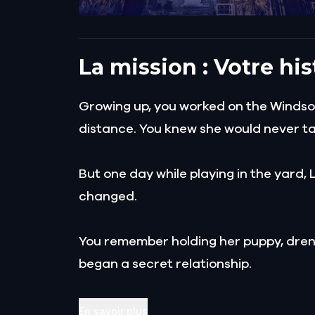
La mission : Votre hi
Growing up, you worked on the Windsor 
distance. You knew she would never talk
But one day while playing in the yard, 
changed.
You remember holding her puppy, drenc
began a secret relationship.
Your love blossomed until Lily's fath
En savoir plus