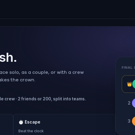
ish.
FINAL
ce solo, as a couple, or with a crew
takes the crown.
👑
e crew · 2 friends or 200, split into teams.
2
3
⏱
Escape
Beat the clock