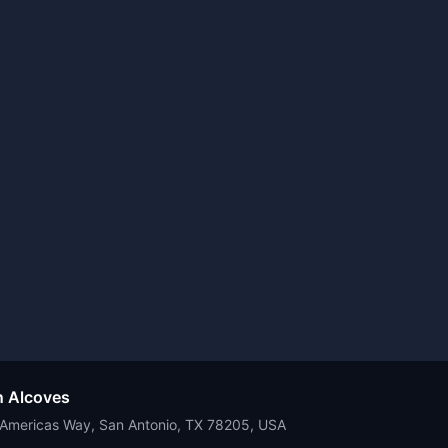
in Alcoves
e Americas Way, San Antonio, TX 78205, USA