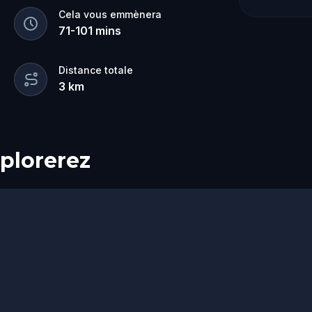
Cela vous emmènera
71
-
101
mins
Distance totale
3
km
plorerez