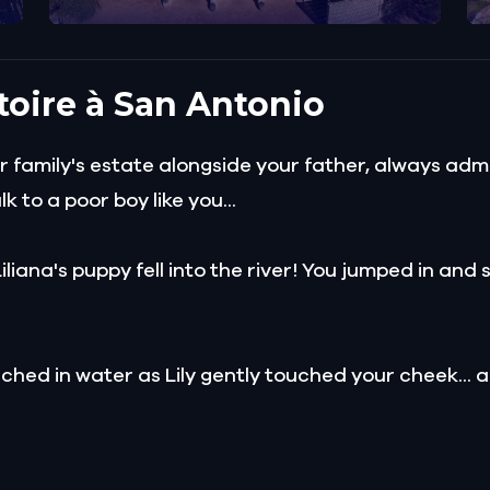
stoire à San Antonio
family's estate alongside your father, always admir
 to a poor boy like you...
Liliana's puppy fell into the river! You jumped in an
hed in water as Lily gently touched your cheek...
er arranged for her to marry a man named Ferdinand