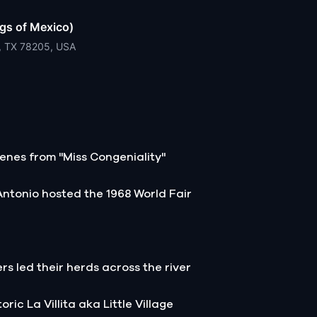
gs of Mexico)
o, TX 78205, USA
enes from "Miss Congeniality"
Antonio hosted the 1968 World Fair
ers led their herds across the river
ric La Villita aka Little Village