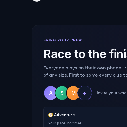
BRING YOUR CREW
Race to the fin
Everyone plays on their own phone · ra
of any size. First to solve every clue 
+
A
S
M
Invite your whol
🧭
Adventure
Your pace, no timer