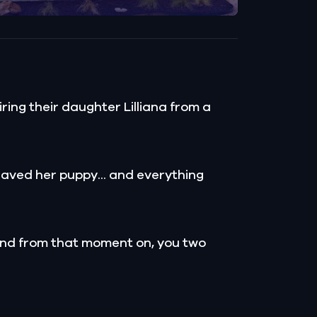
ing their daughter Lilliana from a
d saved her puppy... and everything
 and from that moment on, you two
.