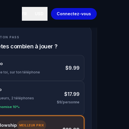
FR
USD
Connectez-vous
 TON PASS
tes combien à jouer ?
lo
$9.99
e toi, sur ton téléphone
o
$17.99
oueurs, 2 téléphones
$9/personne
nomise 10%
llowship
MEILLEUR PRIX