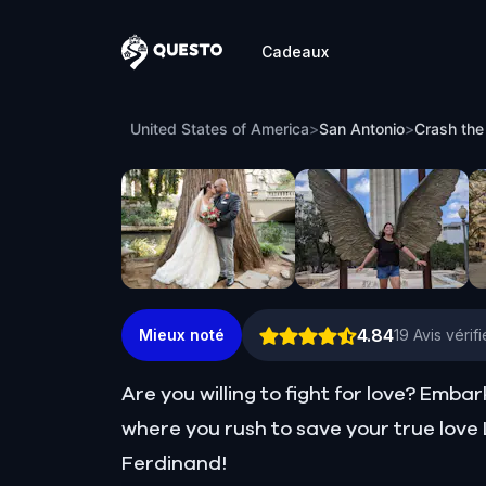
Cadeaux
Questo
Crash the Wedding: Save Lily in Romant
United States of America
>
San Antonio
>
Crash the
4.84
Mieux noté
19
Avis vérifi
Are you willing to fight for love? Emb
where you rush to save your true love L
Ferdinand!