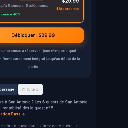
$29.99
qu'à 5 joueurs, 5 téléphones
$6/personne
nomise 40%
Débloquer · $29.99
cun créneau à réserver · joue n’importe quel
✓
Remboursement intégral jusqu'au début de la
partie
 passage
J'habite ici
rs à San Antonio ? Les 6 quests de San Antonio
 rentabilisé dès la quest n° 5.
ration Pass
→
r offrir à quelqu'un ? Offrez cette quête →