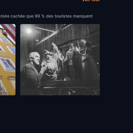
'histoire cachée que 99 % des touristes manquent
Salzburger Marionettentheater
Salzburg
,
Austria