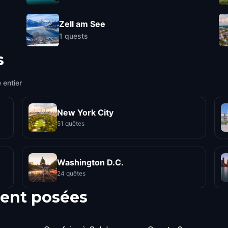
Zell am See
1
quests
s
 entier
New York City
51 quêtes
Washington D.C.
24 quêtes
ent posées