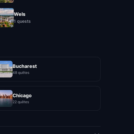
Wels
1
quests
Bucharest
48 quêtes
Chicago
22 quêtes