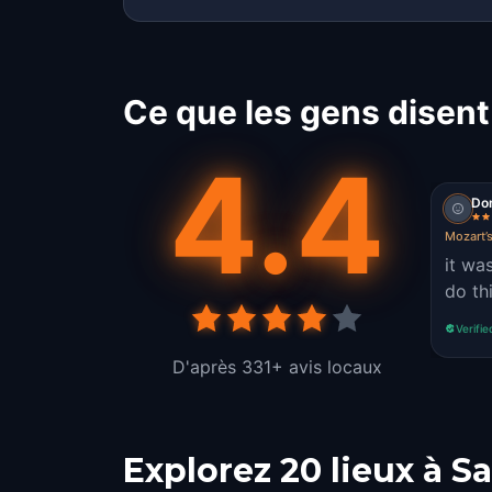
Ce que les gens disent
4.4
Do
Mozart’
it was
do th
Verifie
D'après 331+ avis locaux
Explorez 20 lieux à S