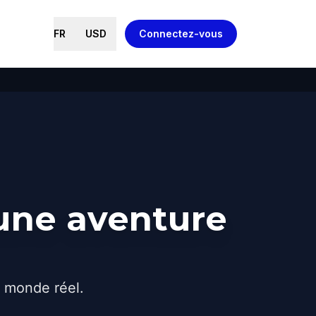
FR
USD
Connectez-vous
 une aventure
e monde réel.