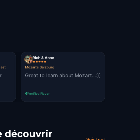
Rich & Anne
uest
Mozart’s Salzburg
r
Great to learn about Mozart…:))
Verified Player
e découvrir
Voir tout