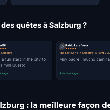
 des quêtes à Salzburg ?
mGill
Pablo Lara Vera
s Salzburg
The Last Song in Salzburg: A Family Q
 a fun start in the city to
Muy padre , mucho camina
is mini Questo
d Player
Verified Player
alzburg : la meilleure façon d