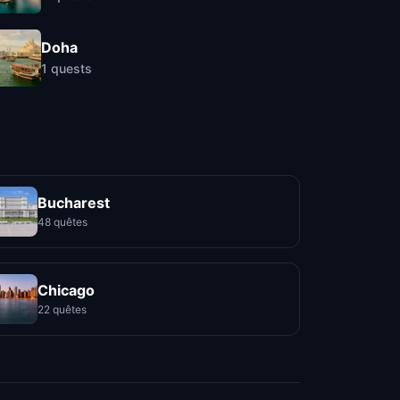
Doha
1
quests
Bucharest
48 quêtes
Chicago
22 quêtes