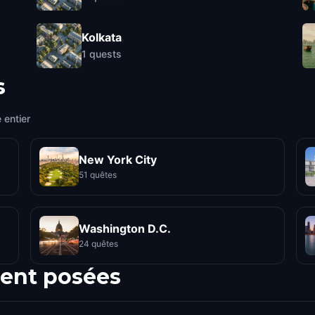
Kolkata
1
quests
s
 entier
New York City
51 quêtes
Washington D.C.
24 quêtes
ent posées