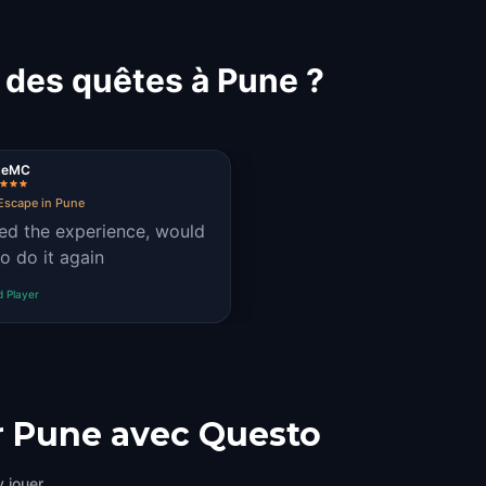
 des quêtes à Pune ?
teMC
Escape in Pune
ed the experience, would
to do it again
d Player
r Pune avec Questo
 jouer.