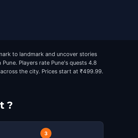
dmark to landmark and uncover stories
n Pune. Players rate Pune's quests 4.8
ross the city. Prices start at ₹499.99.
t ?
3