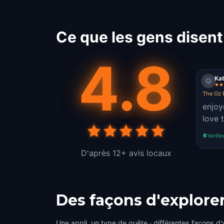
Ce que les gens disent
4.8
Ka
The Oz 
enjoy
love 
Verifie
D'après 12+ avis locaux
Des façons d'explore
Une appli, un type de quête · différentes façons d'y