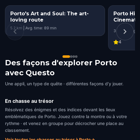
Porto's Art and Soul: The art-
Porto Hig
loving route
Cinematic
5.2 km | Avg. time: 89 min
3.8 km | Avg. t
4
Des façons d'explorer Porto
avec Questo
Une appli, un type de quête · différentes façons d'y jouer.
En chasse au trésor
Résolvez des énigmes et des indices devant les lieux
emblématiques de Porto. Jouez contre la montre ou à votre
rythme · et venez en groupe pour décrocher une place au
classement.
Voir toutes les chasses au trésor à Porto
→