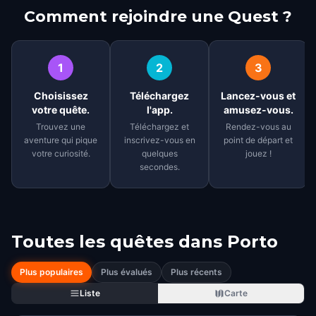
Comment rejoindre une Quest ?
1
2
3
Choisissez
Téléchargez
Lancez-vous et
votre quête.
l'app.
amusez-vous.
Trouvez une
Téléchargez et
Rendez-vous au
aventure qui pique
inscrivez-vous en
point de départ et
votre curiosité.
quelques
jouez !
secondes.
Toutes les quêtes dans
Porto
Plus populaires
Plus évalués
Plus récents
Liste
Carte