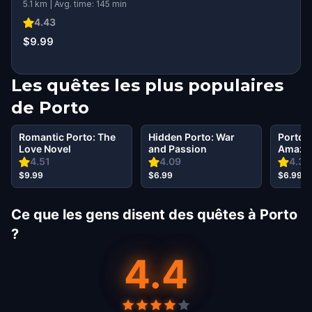
5.1 km | Avg. time: 145 min
4.43
$9.99
Les quêtes les plus populaires
de
Porto
Romantic Porto: The
Hidden Porto: War
Porto’
Love Novel
and Passion
Amazin
Fresh 
4.51
4.09
4.33
$9.99
$6.99
$6.99
Ce que les gens disent des quêtes à Porto
?
4.4