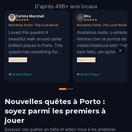
D'après 496+ avis locaux
Carlota Marshall
Rita
Romantic Porto: The Love Novel
Romantic Porto: The Love Novel
Loved this questo! A
Gostamos muito. o enredo da
beautiful walk around some
história com os pontos de
brilliant places in Porto. This
visitas históricos está muito
questo has something for
bem feito. um óptimo
everyone. Some of the clues
passeio! parabéns pela
Read more
Read more
were a bit silly portals and
originalidade
head. However, the scenery
Verified Player
Verified Player
and unique history make this
a brilliant experience.
Nouvelles quêtes à Porto :
soyez parmi les premiers à
jouer
Essayez ces quêtes en bêta et aidez-nous à les améliorer.