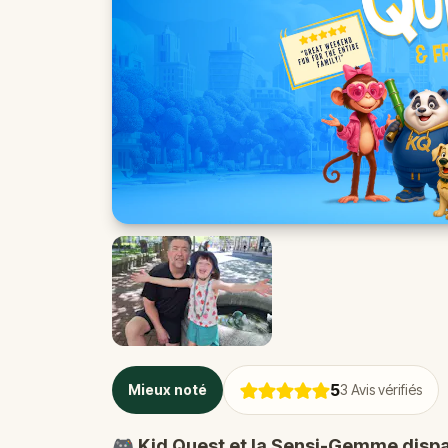
5
Mieux noté
3
Avis vérifiés
🎮 Kid Quest et la Sensi-Gemme dispa