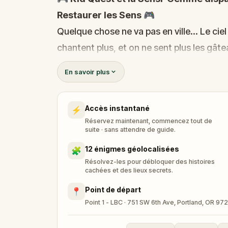
Restaurer les Sens
🎮
Quelque chose ne va pas en ville... Le cie
chantent plus, et on ne sent plus les gât
source de la vue, de l'ouïe, du goût et du 
En savoir plus
Quand Robert reçoit un appel du Calin-C
assemble sa fidèle équipe :
Pandi, Rocky
Accès instantané
⚡
devoir retrouver la gemme perdue et la r
Réservez maintenant, commencez tout de
Qui a volé la Sensi-Gemme ?
Est-ce que
suite · sans attendre de guide.
énigmes, suivre les indices, et restaurer le
12 énigmes géolocalisées
🧩
🌈 Rejoint
Kid Quest
pour cette aventure
Résolvez-les pour débloquer des histoires
cachées et des lieux secrets.
trouver la Sensi-Gemme !
Point de départ
📍
Point 1 - LBC · 751 SW 6th Ave, Portland, OR 9