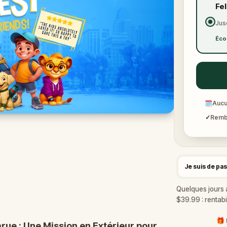
Fe
Jus
Éco
🗓
Aucu
✓
Rembo
Je suis de pa
Quelques jours 
$39.99 : rentabi
🎁 
rue : Une Mission en Extérieur pour