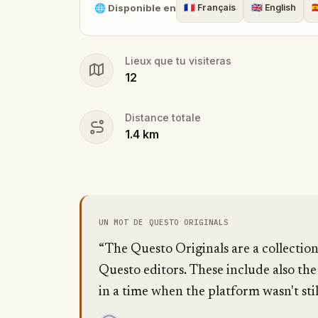
🌐
Disponible en
🇫🇷
Français
🇬🇧
English
🇪
Lieux que tu visiteras
12
Distance totale
1.4
km
UN MOT DE QUESTO ORIGINALS
“The Questo Originals are a collectio
Questo editors. These include also the
in a time when the platform wasn't stil