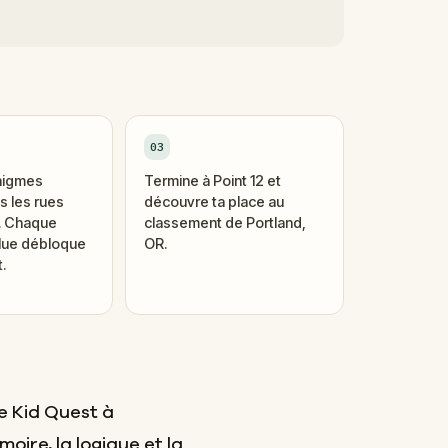
03
nigmes
Termine à Point 12 et
 les rues
découvre ta place au
i. Chaque
classement de Portland,
lue débloque
OR.
.
e Kid Quest à
moire, la logique et la