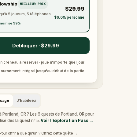
llowship
MEILLEUR PRIX
$29.99
qu'à 5 joueurs, 5 téléphones
$6.00/personne
nomise 39%
Débloquer · $29.99
n créneau à réserver · joue n’importe quel jour
ursement intégral jusqu'au début de la partie
ssage
J'habite ici
à Portland, OR ? Les 6 quests de Portland, OR pour
lisé dès la quest n° 5.
Voir l'Exploration Pass
→
Pour offrir à quelqu'un ? Offrez cette quête →