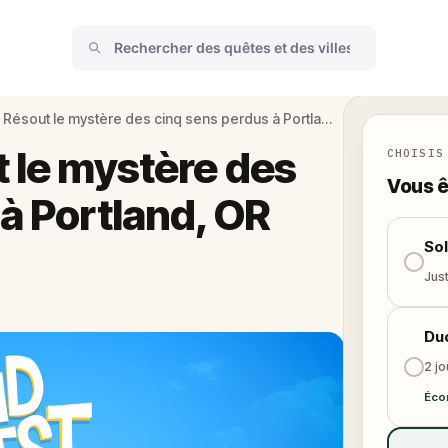
Kid Quest: Résout le mystère des cinq sens perdus à Portland, OR
 le mystère des
CHOISIS
Vous ê
à Portland, OR
So
Just
Du
2 j
Éco