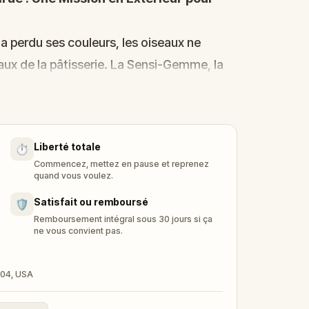
l a perdu ses couleurs, les oiseaux ne
eaux de la pâtisserie. La Sensi-Gemme, la
toucher, a disparu !
om, il se transforme en
Kid Quest
et
, Sandy et Zee
. Tous ensemble, ils vont
Liberté totale
⏱️
amener à sa place.
Commencez, mettez en pause et reprenez
 l’équipe pourra résoudre toutes les
quand vous voulez.
s cinq sens avant qu’il ne soit trop tard ?
Satisfait ou remboursé
🛡️
 au grand-air,
restaurer les cinq sens et
Remboursement intégral sous 30 jours si ça
ne vous convient pas.
7204, USA