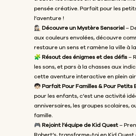
pensée créative. Parfait pour les petit
l’aventure !
🕵🏻‍♀️
Découvre un Mystère Sensoriel
– De
aux couleurs envolées, découvre co
restaure un sens et ramène la ville à la
🧩
Résout des énigmes et des défis
– R
les sons, et pars à la chasses aux ind
cette aventure interactive en plein air
🧒🏻
Parfait Pour Familles & Pour Petits
pour les enfants, c’est une activité idé
anniversaires, les groupes scolaires, o
famille.
🎮
Rejoint l’équipe de Kid Quest
– Pren
Robert’s, transforme-toi en Kid Quest 