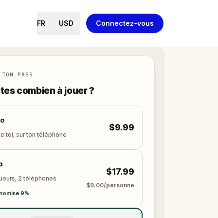
FR
USD
Connectez-vous
 TON PASS
tes combien à jouer ?
lo
$9.99
e toi, sur ton téléphone
o
$17.99
oueurs, 2 téléphones
$9.00/personne
nomise 9%