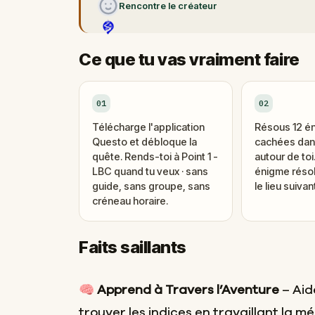
Rencontre le créateur
Ce que tu vas vraiment faire
01
02
Télécharge l'application
Résous 12 é
Questo et débloque la
cachées dans
quête. Rends-toi à Point 1 -
autour de to
LBC quand tu veux · sans
énigme réso
guide, sans groupe, sans
le lieu suivant
créneau horaire.
Faits saillants
🧠
Apprend à Travers l’Aventure
– Aid
trouver les indices en travaillant la mé