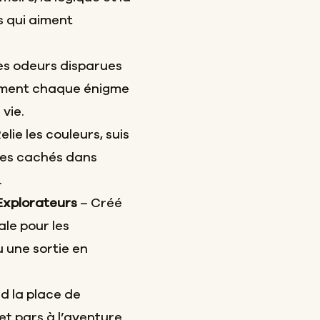
s qui aiment
s odeurs disparues
mment chaque énigme
 vie.
elie les couleurs, suis
ices cachés dans
.
 Explorateurs
– Créé
ale pour les
u une sortie en
d la place de
et pars à l’aventure