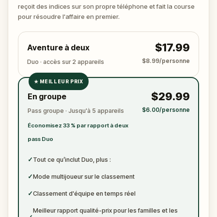
?
reçoit des indices sur son propre téléphone et fait la course
🔎 Rassemblez les indices, interrogez les
pour résoudre l'affaire en premier.
suspects, et révélez le véritable meurtrier avant
qu’il ne frappe à nouveau. Préparez de quoi noter
$17.99
Aventure à deux
les preuves.
$8.99/personne
Duo · accès sur 2 appareils
★
MEILLEUR PRIX
✓
$29.99
En groupe
✓
$6.00/personne
Pass groupe · Jusqu'à 5 appareils
✓
Économisez 33 % par rapport à deux
✓
pass Duo
✓
Tout ce qu’inclut Duo, plus :
✓
Mode multijoueur sur le classement
✓
Classement d'équipe en temps réel
Meilleur rapport qualité-prix pour les familles et les