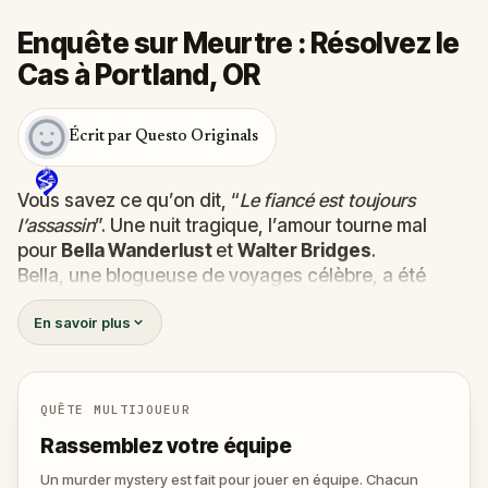
Enquête sur Meurtre : Résolvez le
Cas à Portland, OR
Écrit par Questo Originals
Vous savez ce qu’on dit, “
Le fiancé est toujours
l’assassin
”. Une nuit tragique, l’amour tourne mal
pour
Bella Wanderlust
et
Walter Bridges
.
Bella, une blogueuse de voyages célèbre, a été
retrouvée
morte
lors du Tour Fantôme conduit par le
En savoir plus
théâtral
Percy Shadows
. Et maintenant, c’est à vous
de découvrir la vérité.
Est-ce que ce meutre a été commis par Walter, le
fiancé obsessif ?
QUÊTE MULTIJOUEUR
Ou par Percy, le guide au penchant pour le grand
Rassemblez votre équipe
spectacle ?
Ou encore par quelqu’un d’autre, tapis dans l’ombre
Un murder mystery est fait pour jouer en équipe. Chacun