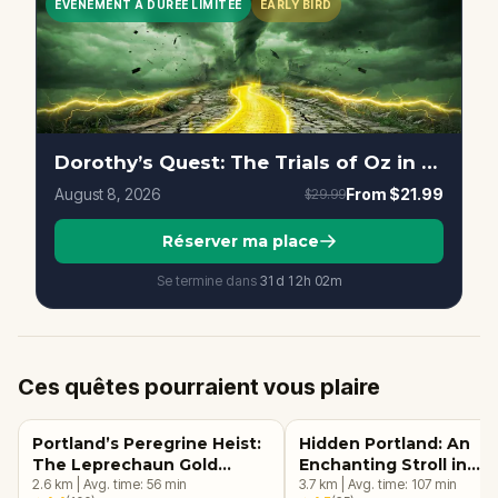
ÉVÉNEMENT À DURÉE LIMITÉE
EARLY BIRD
Dorothy’s Quest: The Trials of Oz in Portland
August 8, 2026
From
$21.99
$29.99
Réserver ma place
Se termine dans
31d
12
h
01
m
Ces quêtes pourraient vous plaire
Portland’s Peregrine Heist:
Hidden Portland: An
The Leprechaun Gold
Enchanting Stroll in
Quest
2.6
km
|
Avg. time:
56
min
Southeast
3.7
km
|
Avg. time:
107
min