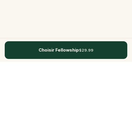
Choisir Fellowship
$29.99
Questo
Dans un monde de plus en plus virtuel,
Questo te reconnecte au réel. Nos