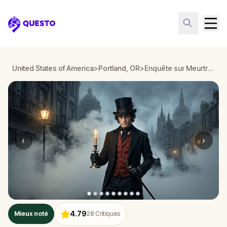
Questo
United States of America
>
Portland, OR
>
Enquête sur Meurtre : Résolvez le Cas à Portland, OR
‹
›
4.79
Mieux noté
28
Critiques