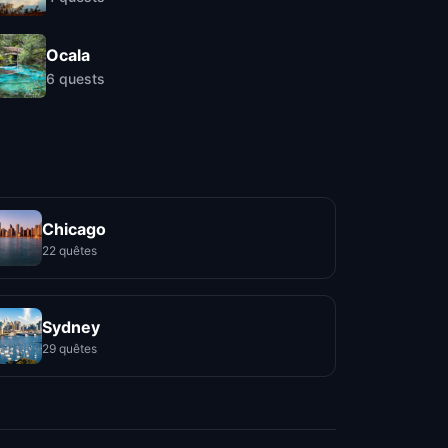
Ocala
6
quests
Chicago
22 quêtes
Sydney
29 quêtes