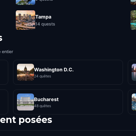
Tampa
14
quests
s
 entier
Washington D.C.
24 quêtes
Bucharest
48 quêtes
ent posées