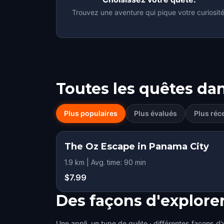
Trouvez une aventure qui pique votre curiosité
Toutes les quêtes da
Plus populaires
Plus évalués
Plus réc
The Oz Escape in Panama City
1.9 km | Avg. time: 90 min
$7.99
Des façons d'explore
Une appli, un type de quête · différentes façons d'y