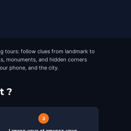
g tours: follow clues from landmark to
rks, monuments, and hidden corners
your phone, and the city.
t ?
3
Lancez-vous et amusez-vous.