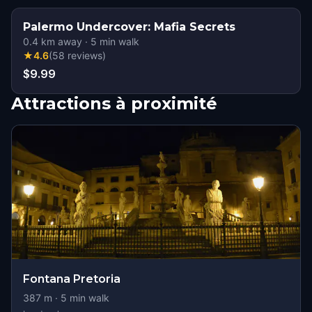
Palermo Undercover: Mafia Secrets
0.4
km away
·
5
min walk
★
4.6
(
58
reviews
)
$9.99
Attractions à proximité
Fontana Pretoria
387
m ·
5
min walk