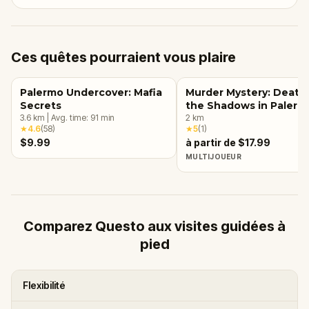
Ces quêtes pourraient vous plaire
Palermo Undercover: Mafia
Murder Mystery: Death 
Secrets
the Shadows in Palerm
3.6
km
|
Avg. time:
91
min
2
km
★
4.6
(
58
)
★
5
(
1
)
$9.99
à partir de $17.99
MULTIJOUEUR
Comparez Questo aux visites guidées à
pied
Flexibilité