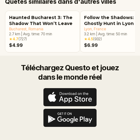
Quêtes similaires dans d'autres villes
Haunted Bucharest 3: The
Follow the Shadows: A
Shadow That Won’t Leave
Ghostly Hunt in Lyon
Bucharest
, Romania
Lyon
, France
2.7
km
|
Avg. time:
70
min
3.2
km
|
Avg. time:
50
min
★
4.7
(
727
)
★
4.5
(
932
)
$4.99
$6.99
Téléchargez Questo et jouez
dans le monde réel