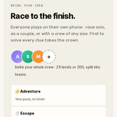
BRING YOUR CREW
Race to the finish.
Everyone plays on their own phone · race solo,
as a couple, or with a crew of any size. First to
solve every clue takes the crown.
+
A
S
M
Invite your whole crew · 2 friends or 200, split into
teams.
🧭
Adventure
Your pace, no timer
⏱
Escape