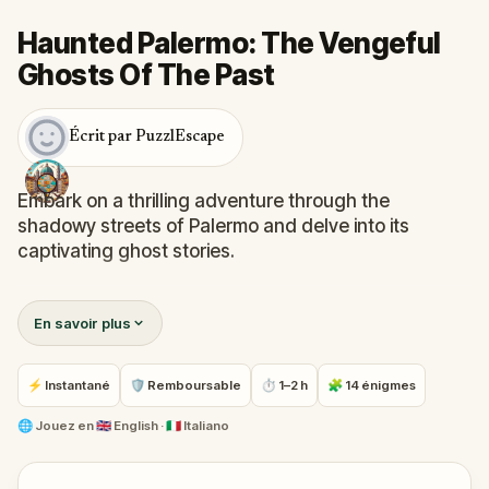
Haunted Palermo: The Vengeful
Ghosts Of The Past
Écrit par PuzzlEscape
Embark on a thrilling adventure through the
shadowy streets of Palermo and delve into its
captivating ghost stories.
With the city's destiny hanging in the balance, you
En savoir plus
must race against time to thwart the evil spirits, risen
from the afterlife.
⚡ Instantané
🛡 Remboursable
⏱ 1–2 h
🧩 14 énigmes
Decipher codes and unravel the intricate puzzle that
holds the key to salvation.
🌐
Jouez en
🇬🇧 English · 🇮🇹 Italiano
Journey through the ages to unravel centuries-old