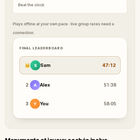
Beat the clock
Plays offline at your own pace · live group races need a
connection.
FINAL LEADERBOARD
👑
Sam
47:12
S
2
Alex
51:38
A
3
You
58:05
Y