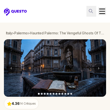
Questo
Italy
>
Palermo
>
Haunted Palermo: The Vengeful Ghosts Of The Past
‹
›
4.36
14
Critiques