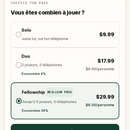
mysteries, uncovering the dark past and figures of
CHOISIS TON PASS
Palermo's rich history.
Vous êtes combien à jouer ?
Solo
$9.99
Juste toi, sur ton téléphone
Duo
$17.99
2 joueurs, 2 téléphones
$9.00/personne
Économise 9%
Fellowship
MEILLEUR PRIX
$29.99
Jusqu'à 5 joueurs, 5 téléphones
$6.00/personne
Économise 39%