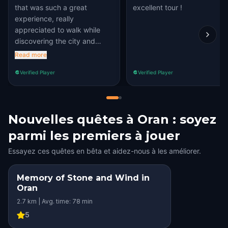
that was such a great
excellent tour !
experience, really
appreciated to walk while
discovering the city and
search through it deepest
Read more
secrets. reviving the stories
Verified Player
Verified Player
and the feelings give it such
a historical and big
importance.
Nouvelles quêtes à Oran : soyez
parmi les premiers à jouer
Essayez ces quêtes en bêta et aidez-nous à les améliorer.
Memory of Stone and Wind in
Oran
2.7 km | Avg. time: 78 min
5