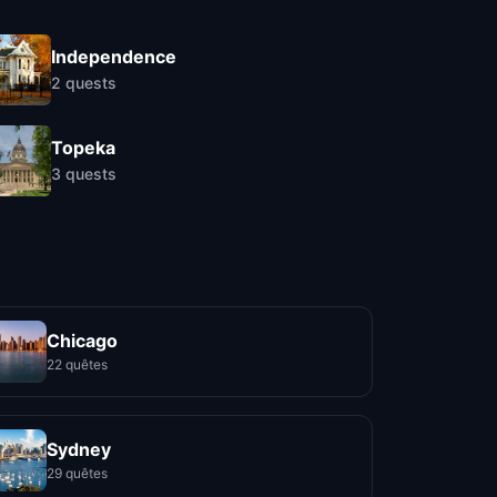
Independence
2
quests
Topeka
3
quests
Chicago
22 quêtes
Sydney
29 quêtes