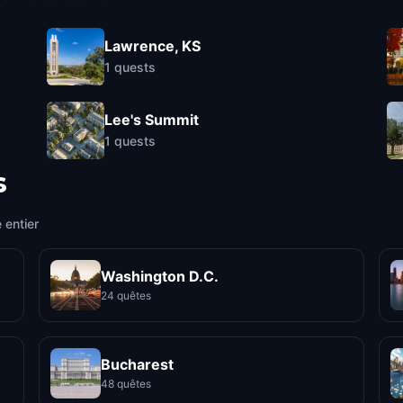
Lawrence, KS
1
quests
Lee's Summit
1
quests
s
 entier
Washington D.C.
24 quêtes
Bucharest
48 quêtes