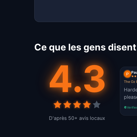
Ce que les gens disent
4.3
Pa
The Oz 
Harde
pleas
Verifie
D'après 50+ avis locaux