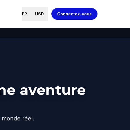
FR
USD
Connectez-vous
une aventure
e monde réel.