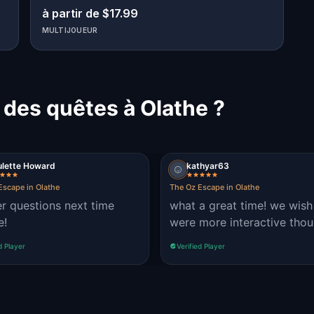
à partir de $17.99
MULTIJOUEUR
 des quêtes à Olathe ?
ulette Howard
kathyar63
Escape in Olathe
The Oz Escape in Olathe
r questions next time
what a great time! we wish it
e!
were more interactive tho
d Player
Verified Player