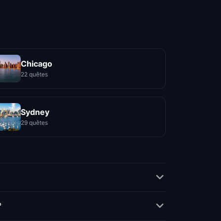
Chicago
22 quêtes
Sydney
29 quêtes
?