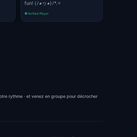
fun! (⁠ﾉ⁠◕⁠ヮ⁠◕⁠)⁠ﾉ⁠*⁠.⁠✧
Verified Player
Verified Player
otre rythme · et venez en groupe pour décrocher