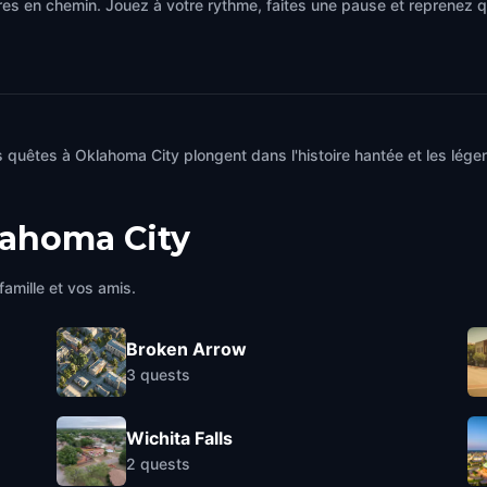
es en chemin. Jouez à votre rythme, faites une pause et reprenez qu
 quêtes à Oklahoma City plongent dans l'histoire hantée et les lég
ahoma City
famille et vos amis.
Broken Arrow
3
quests
Wichita Falls
2
quests