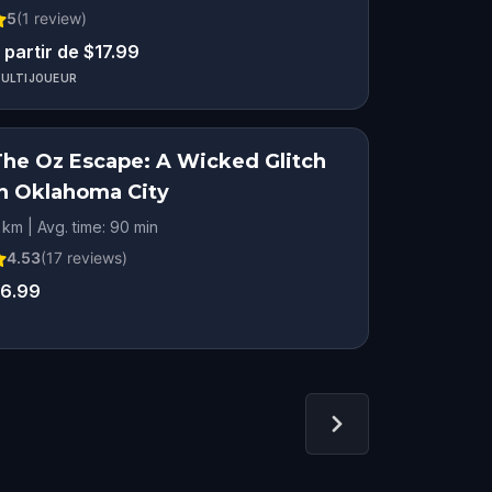
5
(
1
review)
 partir de $17.99
ULTIJOUEUR
The Oz Escape: A Wicked Glitch
in Oklahoma City
 km | Avg. time: 90 min
4.53
(
17
reviews)
6.99