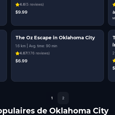
4.6
(
5
reviews)
$9.99
à
M
The Oz Escape in Oklahoma City
1.6 km | Avg. time: 90 min
4.67
(
176
reviews)
2
$6.99
$
1
2
opulaires de
Oklahoma City