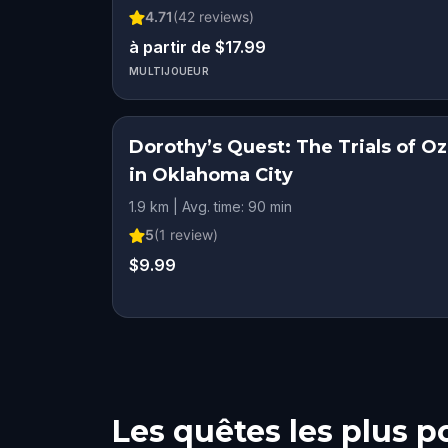
4.71
(
42
reviews)
à partir de $17.99
MULTIJOUEUR
Dorothy’s Quest: The Trials of Oz
in Oklahoma City
1.9 km | Avg. time: 90 min
5
(
1
review)
$9.99
Les quêtes les plus p