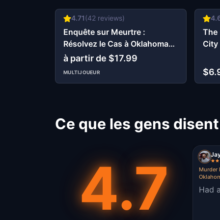
4.71
(
42
reviews)
4.
Enquête sur Meurtre :
The 
Résolvez le Cas à Oklahoma
City
City
à partir de $17.99
$6.
MULTIJOUEUR
Ce que les gens disent
Ja
4.7
Murder 
Oklahom
Had a 