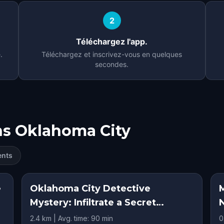
2
Téléchargez l'app.
.
Téléchargez et inscrivez-vous en quelques
secondes.
ns
Oklahoma City
ents
e
Oklahoma City Detective
Mystery: Infiltrate a Secret
Society!
C
2.4 km | Avg. time: 90 min
0