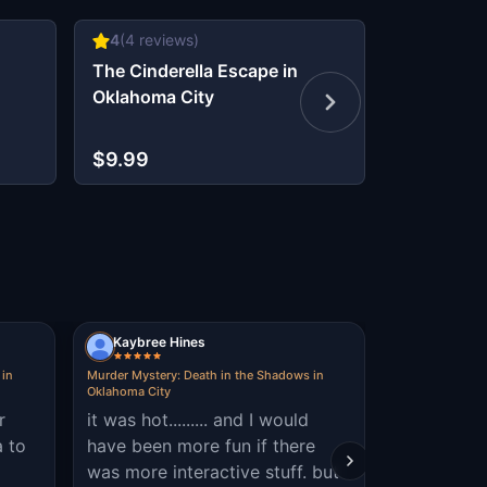
4
(
4
reviews)
4.4
(
5
rev
The Cinderella Escape in
Lucky Tre
Oklahoma City
Golden Sh
Oklahoma 
$9.99
$9.99
Kaybree Hines
Christin D
 in
Murder Mystery: Death in the Shadows in
Murder Mystery
Oklahoma City
Oklahoma City
r
it was hot......... and I would
so fun an 
 to
have been more fun if there
was more interactive stuff. but