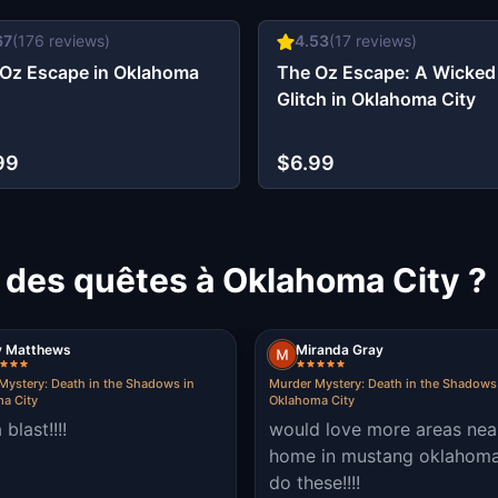
67
(
176
reviews)
4.53
(
17
reviews)
Oz Escape in Oklahoma
The Oz Escape: A Wicked
Glitch in Oklahoma City
99
$6.99
 des quêtes à Oklahoma City ?
y Matthews
Miranda Gray
Mystery: Death in the Shadows in
Murder Mystery: Death in the Shadows
a City
Oklahoma City
blast!!!!
would love more areas nea
home in mustang oklahoma
do these!!!!