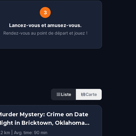
3
Lancez-vous et amusez-vous.
Rendez-vous au point de départ et jouez !
Liste
Carte
Murder Mystery: Crime on Date
Night in Bricktown, Oklahoma
ity
.2 km | Avg. time: 90 min