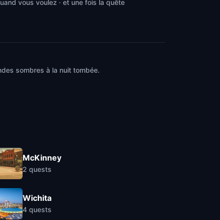
and vous voulez · et une fois la quête
endes sombres à la nuit tombée.
McKinney
2
quests
Wichita
4
quests