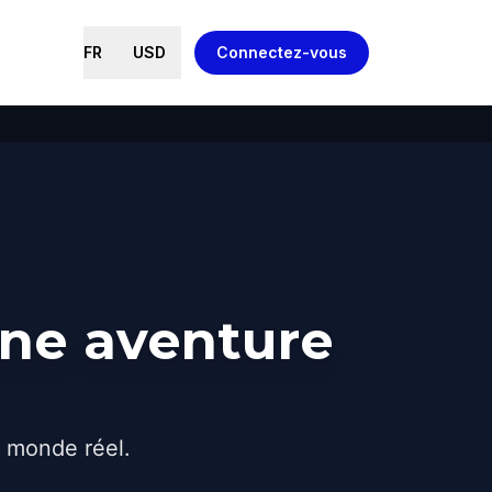
FR
USD
Connectez-vous
une aventure
e monde réel.