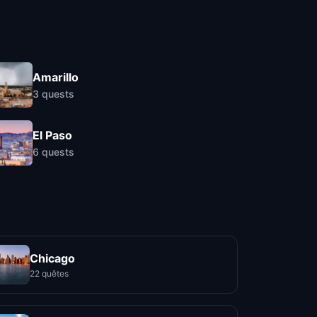
Amarillo
3
quests
El Paso
6
quests
Chicago
22 quêtes