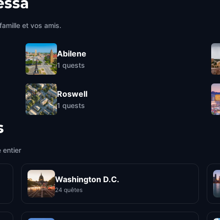
essa
famille et vos amis.
Abilene
1
quests
Roswell
1
quests
s
 entier
Washington D.C.
24 quêtes