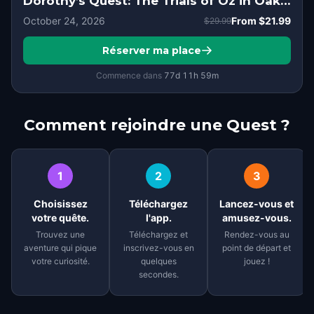
Dorothy’s Quest: The Trials of Oz in Oakland, CA
October 24, 2026
From
$21.99
$29.99
Réserver ma place
Commence dans
77d
11
h
59
m
Comment rejoindre une Quest ?
1
2
3
Choisissez
Téléchargez
Lancez-vous et
votre quête.
l'app.
amusez-vous.
Trouvez une
Téléchargez et
Rendez-vous au
aventure qui pique
inscrivez-vous en
point de départ et
votre curiosité.
quelques
jouez !
secondes.