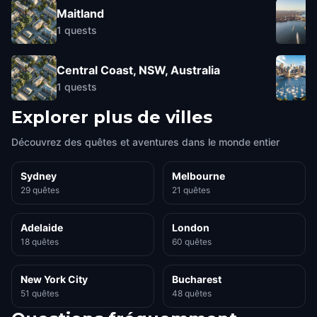
Maitland
1
quests
Central Coast, NSW, Australia
1
quests
Explorer plus de villes
Découvrez des quêtes et aventures dans le monde entier
Sydney
Melbourne
29 quêtes
21 quêtes
Adelaide
London
18 quêtes
60 quêtes
New York City
Bucharest
51 quêtes
48 quêtes