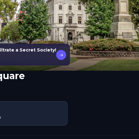
ltrate a Secret Society!
→
quare
A