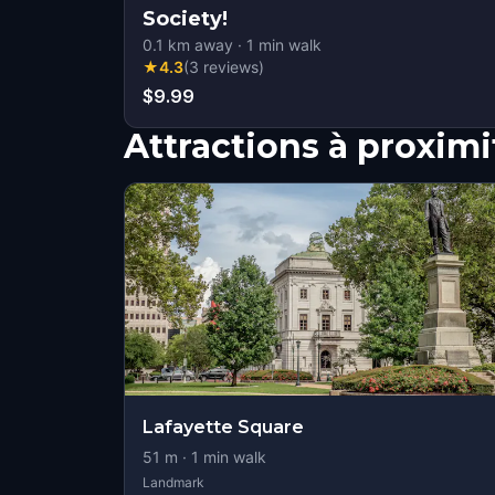
Society!
0.1
km away
·
1
min walk
★
4.3
(
3
reviews
)
$9.99
Attractions à proximi
Lafayette Square
51
m ·
1
min walk
Landmark