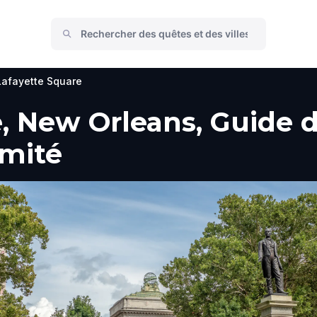
Lafayette Square
, New Orleans, Guide du
imité