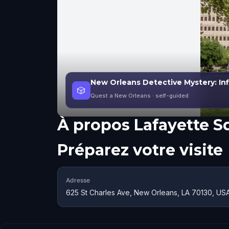
New Orleans Detective Mystery: Infi
🎲
Quest a New Orleans
· self-guided
À propos
Lafayette S
Préparez votre visite
Adresse
625 St Charles Ave, New Orleans, LA 70130, US