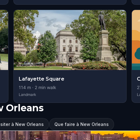
Lafayette Square
O
114
m ·
2
min walk
2
Landmark
L
w Orleans
isiter à New Orleans
Que faire à New Orleans