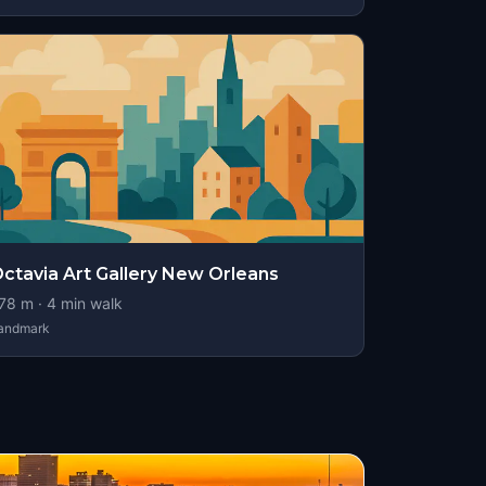
ctavia Art Gallery New Orleans
78
m ·
4
min walk
andmark