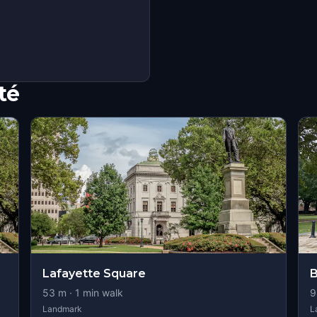
té
Lafayette Square
B
53
m ·
1
min walk
9
Landmark
L